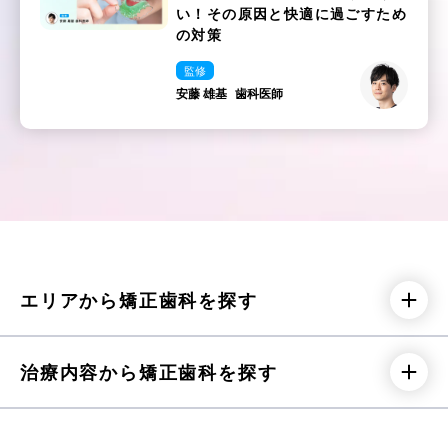
い！その原因と快適に過ごすため
の対策
監修
安藤 雄基
歯科医師
エリアから矯正歯科を探す
北海道
札幌市
旭川市
治療内容から矯正歯科を探す
岩手県
盛岡市
認定医・指導医・臨床医
東京都渋谷区
栃木県宇都宮市
宮城県
仙台市