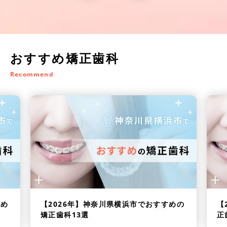
おすすめ矯正歯科
Recommend
すめ
【2026年】
神奈川県横浜市でおすすめの
【
矯正歯科13選
正