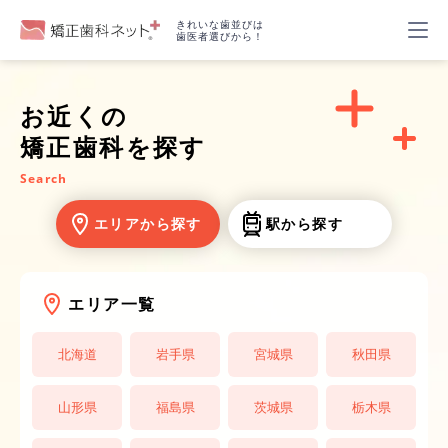
きれいな歯並びは
歯医者選びから！
お近くの
矯正歯科を探す
Search
エリアから探す
駅から探す
エリア一覧
北海道
岩手県
宮城県
秋田県
山形県
福島県
茨城県
栃木県