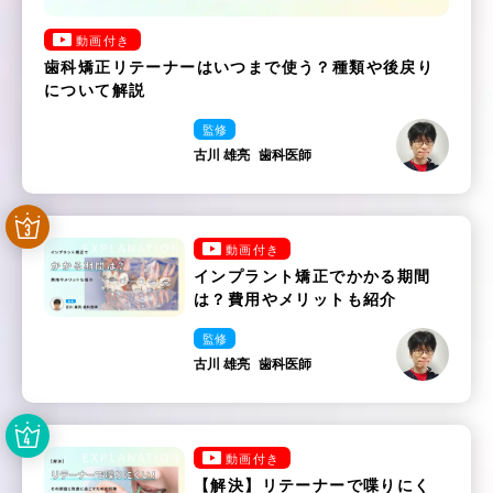
動画付き
歯科矯正リテーナーはいつまで使う？種類や後戻り
について解説
監修
古川 雄亮
歯科医師
動画付き
インプラント矯正でかかる期間
は？費用やメリットも紹介
監修
古川 雄亮
歯科医師
動画付き
【解決】リテーナーで喋りにく