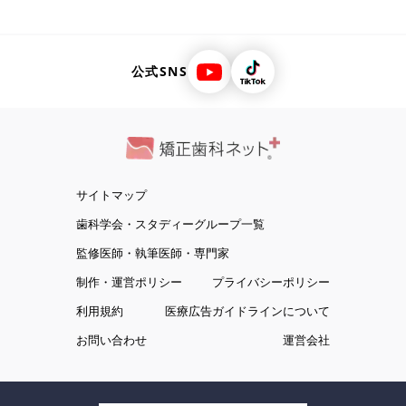
愛媛県松山市
東京都中野区
秋田県
秋田市
北海道札幌市
男鹿市
東京都中央区
大仙市
神奈川県横浜市
鹿児島県鹿児島市
公式SNS
奈良県橿原市
兵庫県神戸市
山形県
山形市
恵比寿駅
大阪府池田市
愛知県名古屋市
富山県富山市
福島県
郡山市
いわき市
埼玉県草加市
東京都新宿区
茨城県
水戸市
神奈川県川崎市
取手市
岡山県岡山市
つくば市
京都府京都市
福岡県福岡市
サイトマップ
東京都八王子市
大阪府大阪市
栃木県
宇都宮市
足利市
歯科学会・スタディーグループ一覧
裏側矯正
小山市
福岡市中央区
福岡市南区
監修医師・執筆医師・専門家
福岡市博多区
東京都品川区
群馬県
前橋市
高崎市
制作・運営ポリシー
プライバシーポリシー
東京都杉並区
名古屋市中村区
伊勢崎市
太田市
名古屋市中区
東京都江東区
利用規約
医療広告ガイドラインについて
東京都中央区
東京都目黒区
埼玉県
川越市
熊谷市
お問い合わせ
運営会社
愛媛県松山市
大阪府大阪市
川口市
さいたま市大宮区
京都府京都市
東京都新宿区
さいたま市見沼区
さいたま市浦和区
横浜駅
銀座駅
さいたま市南区
さいたま市緑区