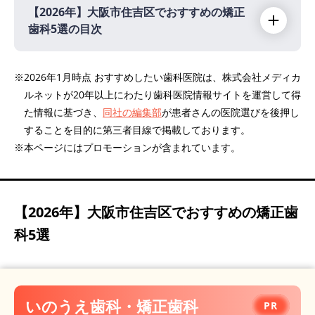
【2026年】
大阪市住吉区でおすすめの矯正
歯科5選の目次
【2026年】
※2026年1月時点 おすすめしたい歯科医院は、株式会社メディカ
ルネットが20年以上にわたり歯科医院情報サイトを運営して得
いのうえ歯科・矯正歯科
PR
た情報に基づき、
同社の編集部
が患者さんの医院選びを後押し
橋本歯科医院
することを目的に第三者目線で掲載しております。
ひらき矯正歯科
※本ページにはプロモーションが含まれています。
ハービー歯科・小児矯正歯科
あびこファミリー歯科
【2026年】
大阪市住吉区でおすすめの矯正歯
科5選
いのうえ歯科・矯正歯科