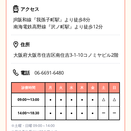
アクセス
JR阪和線『我孫子町駅』より徒歩8分
南海電鉄高野線『沢ノ町駅』より徒歩12分
住所
大阪府大阪市住吉区南住吉3-1-10コノミヤビル2階
電話
06-6691-6480
診療時間
月
火
水
木
金
土
日
09:00
〜
13:00
●
●
●
●
●
△
△
14:00
〜
18:30
●
●
●
●
●
ー
ー
※土曜・日曜 09:00～14:00