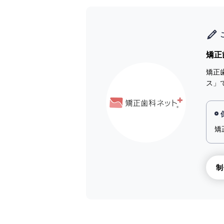
矯正
矯正
ス」
矯
制