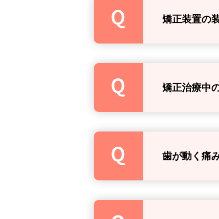
矯正装置の
矯正治療中
歯が動く痛