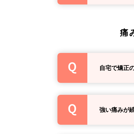
痛
自宅で矯正
強い痛みが