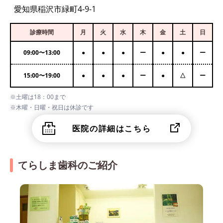
愛知県稲沢市緑町4-9-1
診療時間
月
火
水
木
金
土
日
09:00
〜
13:00
●
●
●
ー
●
●
ー
15:00
〜
19:00
●
●
●
ー
●
△
ー
※土曜は18：00まで
※木曜・日曜・祝日は休診です
医院の詳細はこちら
てらしま歯科のご紹介