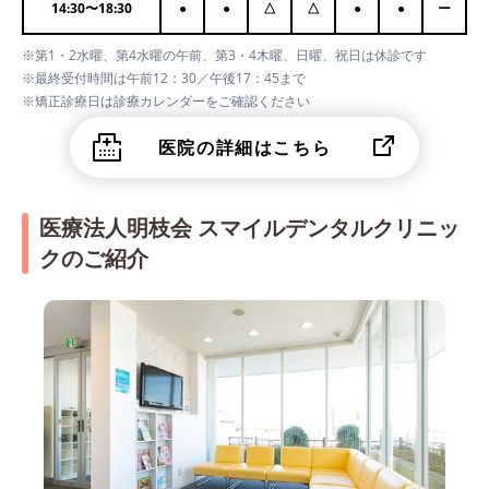
14:30
〜
18:30
●
●
△
△
●
●
ー
※第1・2水曜、第4水曜の午前、第3・4木曜、日曜、祝日は休診です
※最終受付時間は午前12：30／午後17：45まで
※矯正診療日は診療カレンダーをご確認ください
医院の詳細はこちら
医療法人明枝会 スマイルデンタルクリニッ
クのご紹介