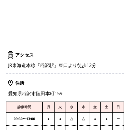
アクセス
JR東海道本線『稲沢駅』東口より徒歩12分
住所
愛知県稲沢市陸田本町159
診療時間
月
火
水
木
金
土
日
09:30
〜
13:00
●
●
△
△
●
●
ー