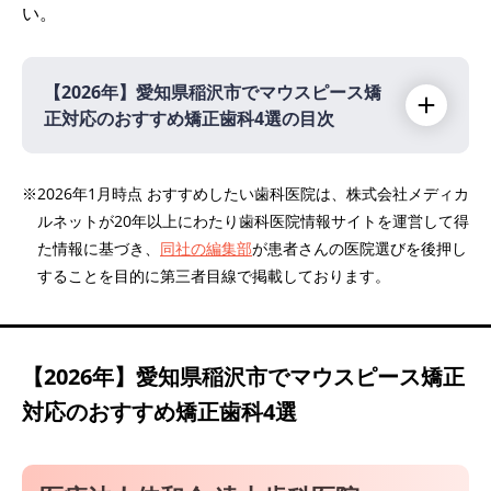
い。
【2026年】
愛知県稲沢市でマウスピース矯
正対応のおすすめ矯正歯科4選の目次
【2026年】
※2026年1月時点 おすすめしたい歯科医院は、株式会社メディカ
ルネットが20年以上にわたり歯科医院情報サイトを運営して得
医療法人佳和会 遠山歯科医院
た情報に基づき、
同社の編集部
が患者さんの医院選びを後押し
稲沢矯正歯科クリニック
することを目的に第三者目線で掲載しております。
てらしま歯科
医療法人明枝会 スマイルデンタルクリニック
【2026年】
愛知県稲沢市でマウスピース矯正
対応のおすすめ矯正歯科4選