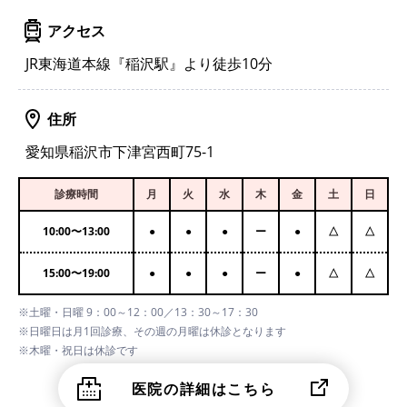
アクセス
JR東海道本線『稲沢駅』より徒歩10分
住所
愛知県稲沢市下津宮西町75-1
診療時間
月
火
水
木
金
土
日
10:00
〜
13:00
●
●
●
ー
●
△
△
15:00
〜
19:00
●
●
●
ー
●
△
△
※土曜・日曜 9：00～12：00／13：30～17：30
※日曜日は月1回診療、その週の月曜は休診となります
※木曜・祝日は休診です
医院の詳細はこちら