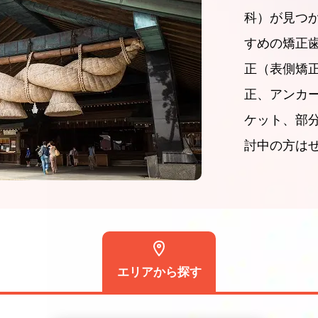
科）が見つ
すめの矯正
正（表側矯
正、アンカ
ケット、部
討中の方は
エリアから探す