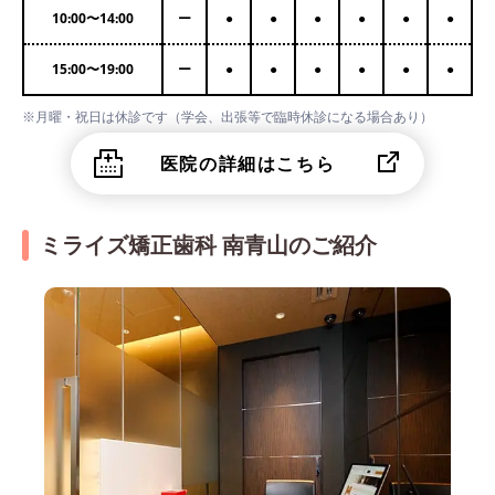
10:00
〜
14:00
ー
●
●
●
●
●
●
15:00
〜
19:00
ー
●
●
●
●
●
●
※月曜・祝日は休診です（学会、出張等で臨時休診になる場合あり）
医院の詳細はこちら
ミライズ矯正歯科 南青山のご紹介