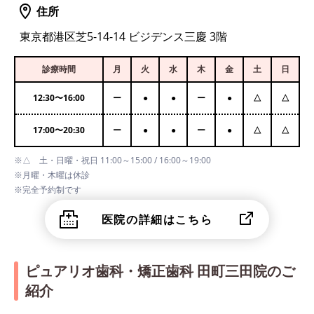
住所
東京都港区芝5-14-14 ビジデンス三慶 3階
診療時間
月
火
水
木
金
土
日
12:30
〜
16:00
ー
●
●
ー
●
△
△
17:00
〜
20:30
ー
●
●
ー
●
△
△
※△ 土・日曜・祝日 11:00～15:00 / 16:00～19:00
※月曜・木曜は休診
※完全予約制です
医院の詳細はこちら
ピュアリオ歯科・矯正歯科 田町三田院のご
紹介