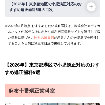
【2026年】
東京都港区で小児矯正対応のお
すすめ矯正歯科5選の目次
【2026年】
※2026年1月時点 おすすめしたい歯科医院は、株式会社メディカ
ルネットが20年以上にわたり歯科医院情報サイトを運営して得
麻布十番矯正歯科室
た情報に基づき、
同社の編集部
が患者さんの医院選びを後押し
ミライズ矯正歯科 南青山
することを目的に第三者目線で掲載しております。
キーデンタルクリニック
ピュアリオ歯科・矯正歯科 田町三田院
赤坂B&S歯科・矯正歯科
【2026年】
東京都港区で小児矯正対応のおす
すめ矯正歯科5選
麻布十番矯正歯科室