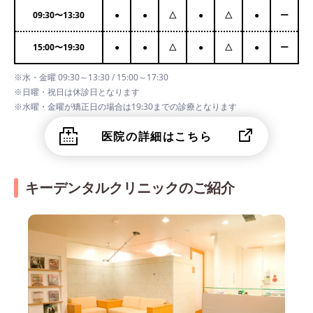
09:30
〜
13:30
●
●
△
●
△
●
ー
15:00
〜
19:30
●
●
△
●
△
●
ー
※水・金曜 09:30～13:30 / 15:00～17:30
※日曜・祝日は休診日となります
※水曜・金曜が矯正日の場合は19:30までの診療となります
医院の詳細はこちら
キーデンタルクリニックのご紹介