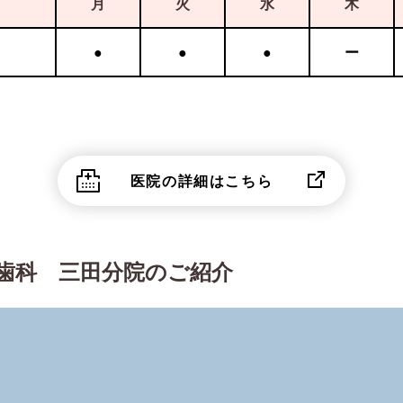
月
火
水
木
●
●
●
ー
医院の詳細はこちら
歯科 三田分院のご紹介