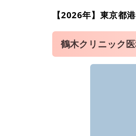
麻布十番矯正歯科室
【2026年】
東京都港
白金山内歯科室
医療法人財団興学会 新橋
青山外苑東通り歯科クリニ
鶴木クリニック医
白金高輪矯正歯科
六本木しらゆり歯科
城山ガーデンデンタルクリ