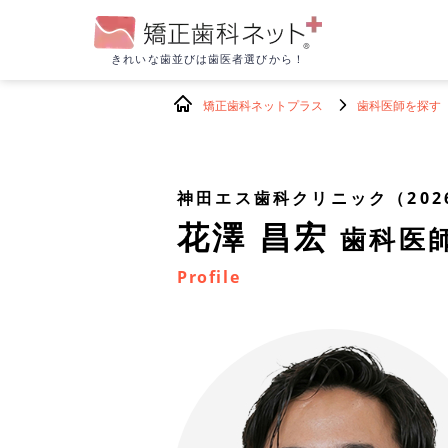
きれいな歯並びは
歯医者選びから！
矯正歯科ネットプラス
歯科医師を探す
神田エス歯科クリニック（202
花澤 昌宏
歯科医
Profile