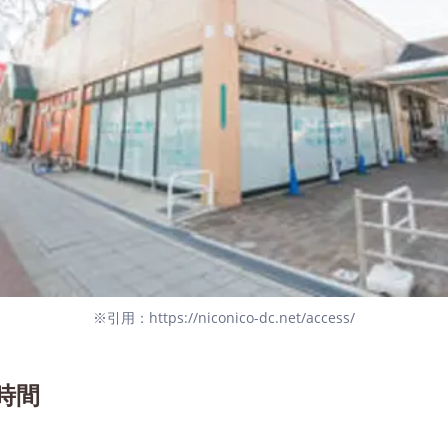
※引用：https://niconico-dc.net/access/
時間