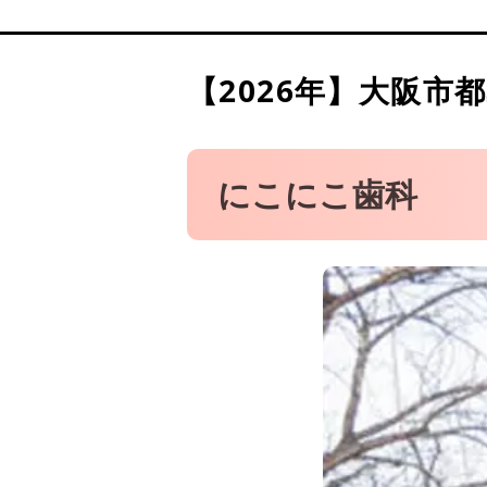
医療法人優俊会 みやけ歯
医療法人英信会 あいはら
医療法人 artistic dent
【2026年】
大阪市都
都島総合歯科診療所
にこにこ歯科