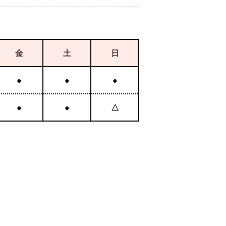
金
土
日
●
●
●
●
●
△