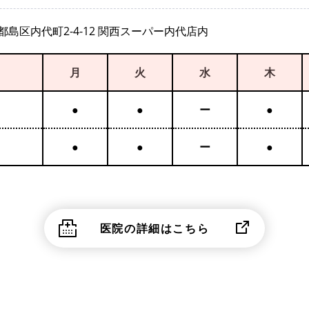
島区内代町2-4-12 関西スーパー内代店内
月
火
水
木
●
●
ー
●
●
●
ー
●
医院の詳細はこちら