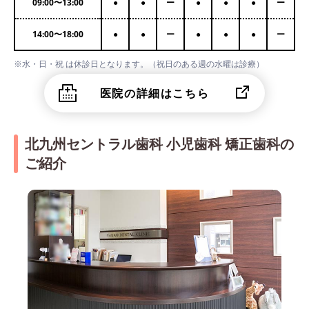
09:00
〜
13:00
●
●
ー
●
●
●
ー
14:00
〜
18:00
●
●
ー
●
●
●
ー
※水・日・祝 は休診日となります。（祝日のある週の水曜は診療）
医院の詳細はこちら
北九州セントラル歯科 小児歯科 矯正歯科の
ご紹介