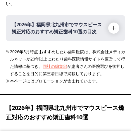
い。
【2026年】
福岡県北九州市でマウスピース
矯正対応のおすすめ矯正歯科10選の目次
【2026年】
※2026年5月時点 おすすめしたい歯科医院は、株式会社メディカ
ルネットが20年以上にわたり歯科医院情報サイトを運営して得
亀山歯科・愛子矯正歯科
PR
た情報に基づき、
同社の編集部
が患者さんの医院選びを後押し
あつし矯正歯科ひろみ小児歯科
することを目的に第三者目線で掲載しております。
北九州セントラル歯科 小児歯科 矯正歯科
※本ページにはプロモーションが含まれています。
つは歯科・矯正歯科医院
もり歯科医院
【2026年】
福岡県北九州市でマウスピース矯
医療法人将和会 ケイズ歯科・矯正歯科クリニ
ック到津
正対応のおすすめ矯正歯科10選
医療法人 古川歯科クリニック