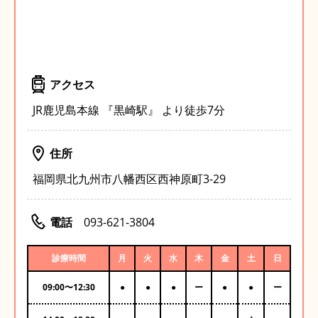
アクセス
JR鹿児島本線 『黒崎駅』 より徒歩7分
住所
福岡県北九州市八幡西区西神原町3-29
電話
093-621-3804
診療時間
月
火
水
木
金
土
日
09:00
〜
12:30
●
●
●
ー
●
●
ー