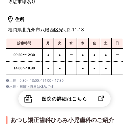
※駐車場あり
住所
福岡県北九州市八幡西区光明2-11-18
診療時間
月
火
水
木
金
土
日
09:30
〜
12:30
●
●
ー
●
●
●
ー
14:00
〜
18:30
●
●
ー
●
●
●
ー
※土曜 9:30～13:00／14:00～17:30
※水曜・日曜・祝日は休診です
医院の詳細はこちら
あつし矯正歯科ひろみ小児歯科のご紹介