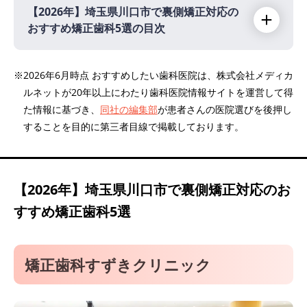
【2026年】
埼玉県川口市で裏側矯正対応の
おすすめ矯正歯科5選の目次
【2026年】
※2026年6月時点 おすすめしたい歯科医院は、株式会社メディカ
ルネットが20年以上にわたり歯科医院情報サイトを運営して得
矯正歯科すずきクリニック
た情報に基づき、
同社の編集部
が患者さんの医院選びを後押し
医療法人社団 寿明会 おおむら歯科医院
することを目的に第三者目線で掲載しております。
川口リボンシティ歯科・矯正歯科
医療法人悠羽会 オハナ歯科・矯正歯科
れおファミリー歯科
【2026年】
埼玉県川口市で裏側矯正対応のお
すすめ矯正歯科5選
矯正歯科すずきクリニック