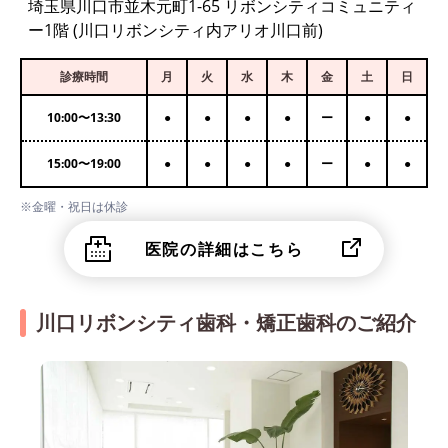
埼玉県川口市並木元町1-65 リボンシティコミュニティ
ー1階 (川口リボンシティ内アリオ川口前)
診療時間
月
火
水
木
金
土
日
10:00
〜
13:30
●
●
●
●
ー
●
●
15:00
〜
19:00
●
●
●
●
ー
●
●
※金曜・祝日は休診
医院の詳細はこちら
川口リボンシティ歯科・矯正歯科のご紹介