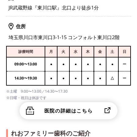
JR武蔵野線『東川口駅』北口より徒歩1分
住所
埼玉県川口市東川口3-1-15 コンフォルト東川口2階
診療時間
月
火
水
木
金
土
日
09:00
〜
13:00
●
●
●
●
●
●
ー
14:30
〜
19:30
●
●
●
●
●
△
ー
※土曜 9:00〜13:00／14:30〜17:30
※日曜・祝日は休診です
医院の詳細はこちら
れおファミリー歯科のご紹介