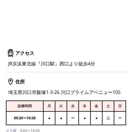
アクセス
JR京浜東北線『川口駅』西口より徒歩4分
住所
埼玉県川口市飯塚1-3-26 川口プライムアベニュー105
診療時間
月
火
水
木
金
土
日
09:30
〜
19:30
●
●
ー
●
●
△
ー
※土曜 9:00〜18:00