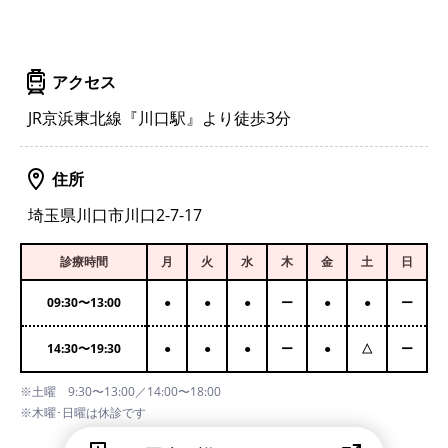
アクセス
JR京浜東北線『川口駅』より徒歩3分
住所
埼玉県川口市川口2-7-17
診療時間
月
火
水
木
金
土
日
09:30
〜
13:00
●
●
●
ー
●
●
ー
14:30
〜
19:30
●
●
●
ー
●
△
ー
※土曜 9:30〜13:00／14:00〜18:00
※木曜･日曜は休診です