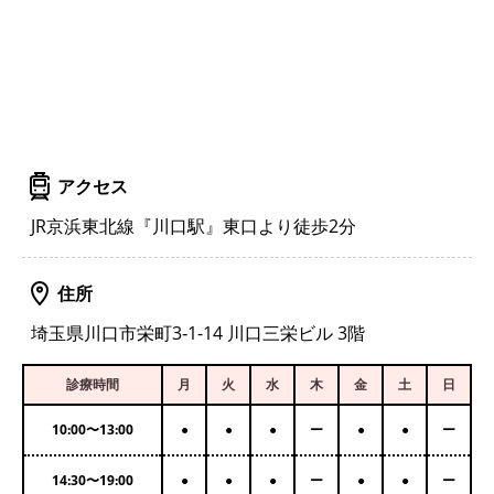
アクセス
JR京浜東北線『川口駅』東口より徒歩2分
住所
埼玉県川口市栄町3‐1-14 川口三栄ビル 3階
診療時間
月
火
水
木
金
土
日
10:00
〜
13:00
●
●
●
ー
●
●
ー
14:30
〜
19:00
●
●
●
ー
●
●
ー