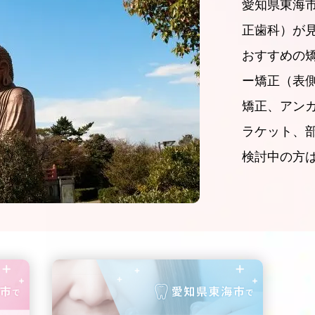
愛知県東海
正歯科）が
おすすめの
ー矯正（表
矯正、アン
ラケット、
検討中の方