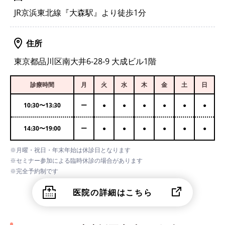
JR京浜東北線『大森駅』より徒歩1分
住所
東京都品川区南大井6-28-9 大成ビル1階
診療時間
月
火
水
木
金
土
日
10:30
〜
13:30
ー
●
●
●
●
●
●
14:30
〜
19:00
ー
●
●
●
●
●
●
※月曜・祝日・年末年始は休診日となります
※セミナー参加による臨時休診の場合があります
※完全予約制です
医院の詳細はこちら