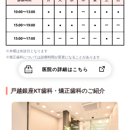
10:00
〜
13:00
●
●
●
ー
●
●
●
15:00
〜
19:00
●
●
●
ー
●
ー
ー
15:00
〜
17:00
ー
ー
ー
ー
ー
●
ー
※木曜は休診日となります
※矯正歯科については診療時間が変更になることがあります
医院の詳細はこちら
戸越銀座KT歯科・矯正歯科のご紹介