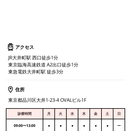
アクセス
JR大井町駅 西口徒歩1分
東京臨海高速鉄道 A2出口徒歩1分
東急電鉄大井町駅 徒歩3分
住所
東京都品川区大井1-23-4 OVALビル1F
診療時間
月
火
水
木
金
土
日
09:00
〜
13:00
●
●
●
●
●
●
ー