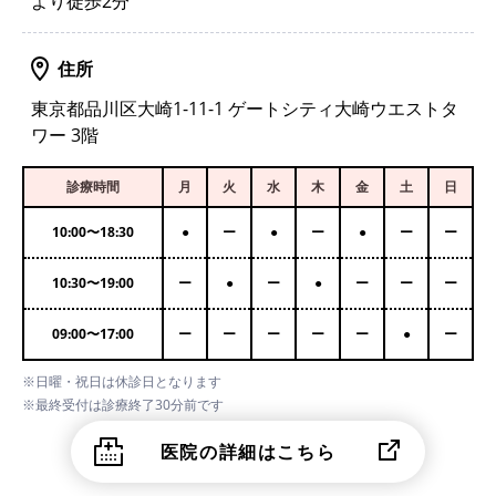
より徒歩2分
住所
東京都品川区大崎1-11-1 ゲートシティ大崎ウエストタ
ワー 3階
診療時間
月
火
水
木
金
土
日
10:00
〜
18:30
●
ー
●
ー
●
ー
ー
10:30
〜
19:00
ー
●
ー
●
ー
ー
ー
09:00
〜
17:00
ー
ー
ー
ー
ー
●
ー
※日曜・祝日は休診日となります
※最終受付は診療終了30分前です
医院の詳細はこちら