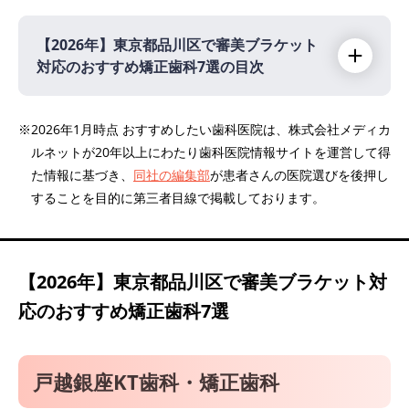
【2026年】
東京都品川区で審美ブラケット
対応のおすすめ矯正歯科7選の目次
【2026年】
※2026年1月時点 おすすめしたい歯科医院は、株式会社メディカ
ルネットが20年以上にわたり歯科医院情報サイトを運営して得
戸越銀座KT歯科・矯正歯科
た情報に基づき、
同社の編集部
が患者さんの医院選びを後押し
アイコネクト大森矯正歯科
することを目的に第三者目線で掲載しております。
しばた歯科矯正クリニック
大井町駅前歯科クリニック
大崎デンタルオフィス
【2026年】
東京都品川区で審美ブラケット対
目黒まついデンタルクリニック
応のおすすめ矯正歯科7選
すが矯正歯科クリニック
戸越銀座KT歯科・矯正歯科