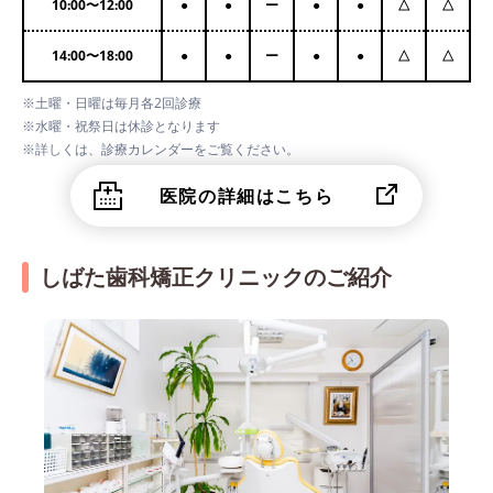
10:00
〜
12:00
●
●
ー
●
●
△
△
14:00
〜
18:00
●
●
ー
●
●
△
△
※土曜・日曜は毎月各2回診療
※水曜・祝祭日は休診となります
※詳しくは、診療カレンダーをご覧ください。
医院の詳細はこちら
しばた歯科矯正クリニックのご紹介