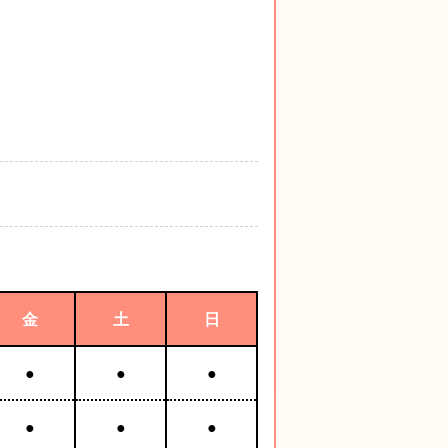
金
土
日
●
●
●
●
●
●