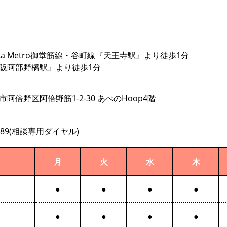
aka Metro御堂筋線・谷町線『天王寺駅』より徒歩1分
阪阿部野橋駅』より徒歩1分
阿倍野区阿倍野筋1-2-30 あべのHoop4階
5-589(相談専用ダイヤル)
月
火
水
木
●
●
●
●
●
●
●
●