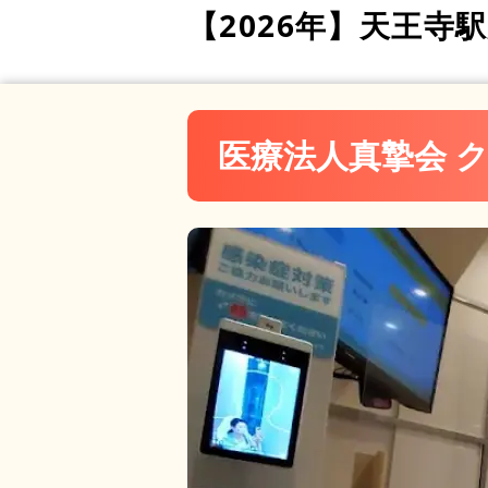
岩村矯正歯科
【2026年】
天王寺駅
医療法人白亜会 小室歯科
医療法人真摯会 