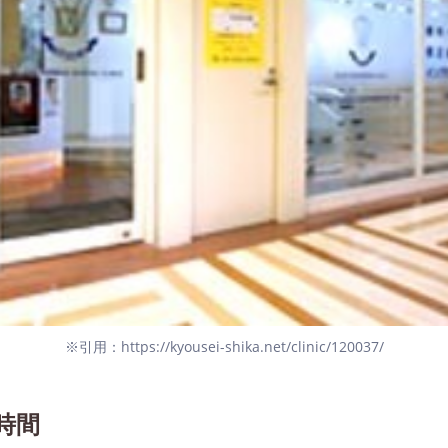
※引用：https://kyousei-shika.net/clinic/120037/
時間