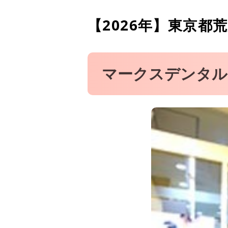
医療法人社団 栄潤会 La
【2026年】
東京都荒
よし歯科医院
松田歯科クリニック
じんデンタルクリニック
マークスデンタル