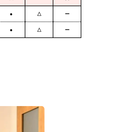
●
△
ー
●
△
ー