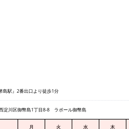
御幣島駅』2番出口より徒歩1分
西淀川区御幣島1丁目8-8 ラポール御幣島
月
火
水
木