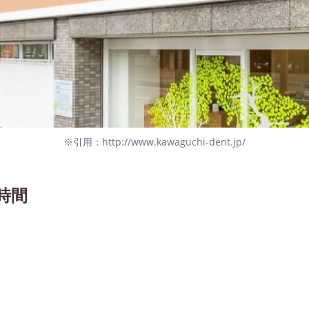
※引用：http://www.kawaguchi-dent.jp/
時間