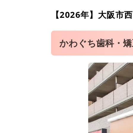
寺尾歯科医院
【2026年】
大阪市西
藤原歯科医院
かわぐち歯科・矯