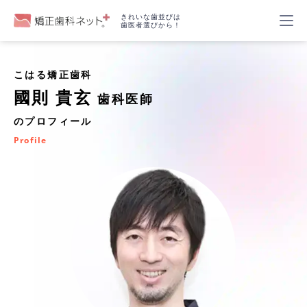
きれいな歯並びは
歯医者選びから！
こはる矯正歯科
國則 貴玄
歯科医師
のプロフィール
Profile