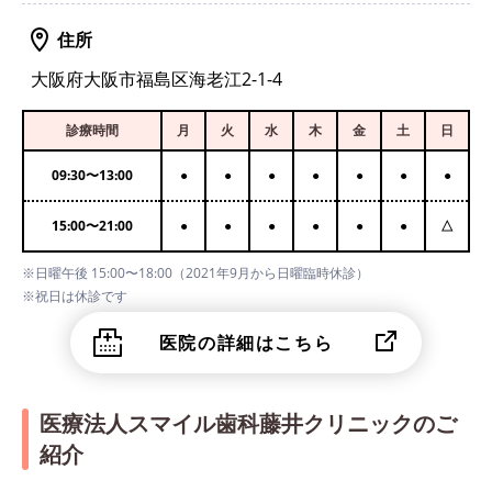
住所
大阪府大阪市福島区海老江2-1-4
診療時間
月
火
水
木
金
土
日
09:30
〜
13:00
●
●
●
●
●
●
●
15:00
〜
21:00
●
●
●
●
●
●
△
※日曜午後 15:00〜18:00（2021年9月から日曜臨時休診）
※祝日は休診です
医院の詳細はこちら
医療法人スマイル歯科藤井クリニックのご
紹介