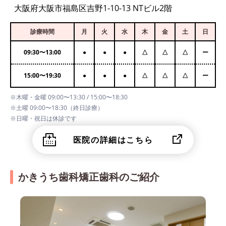
大阪府大阪市福島区吉野1-10-13 NTビル2階
診療時間
月
火
水
木
金
土
日
09:30
〜
13:00
●
●
●
△
△
△
ー
15:00
〜
19:30
●
●
●
△
△
△
ー
※木曜・金曜 09:00〜13:30 / 15:00〜18:30
※土曜 09:00〜18:30（終日診療）
※日曜・祝日は休診です
医院の詳細はこちら
かきうち歯科矯正歯科のご紹介