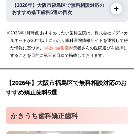
【2026年】
大阪市福島区で無料相談対応の
おすすめ矯正歯科5選の目次
【2026年】
※2026年1月時点 おすすめしたい歯科医院は、株式会社メディカ
ルネットが20年以上にわたり歯科医院情報サイトを運営して得
かきうち歯科矯正歯科
た情報に基づき、
同社の編集部
が患者さんの医院選びを後押し
医療法人佑恵会 八田歯科
することを目的に第三者目線で掲載しております。
医療法人スマイル歯科藤井クリニック
野田駅前歯科クリニック
こうみ歯科クリニック
【2026年】
大阪市福島区で無料相談対応のお
すすめ矯正歯科5選
かきうち歯科矯正歯科