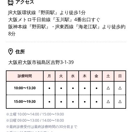
アクセス
JR大阪環状線『野田駅』より徒歩1分
大阪メトロ千日前線『玉川駅』4番出口すぐ
阪神本線『野田駅』・JR東西線『海老江駅』より徒歩約
8分
住所
大阪府大阪市福島区吉野3-1-39
診療時間
月
火
水
木
金
土
日
10:00
〜
13:30
●
●
●
●
●
△
△
15:00
〜
19:30
●
●
●
●
●
△
△
※土曜 10:00〜14:00 / 15:00〜19:00
※日曜 09:00〜13:00 / 14:00〜18:00
※最終診療受付は最終診療時間の30分前まで