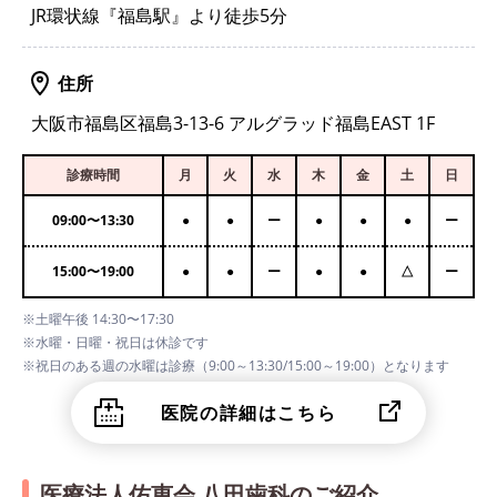
JR環状線『福島駅』より徒歩5分
住所
大阪市福島区福島3-13-6 アルグラッド福島EAST 1F
診療時間
月
火
水
木
金
土
日
09:00
〜
13:30
●
●
ー
●
●
●
ー
15:00
〜
19:00
●
●
ー
●
●
△
ー
※土曜午後 14:30〜17:30
※水曜・日曜・祝日は休診です
※祝日のある週の水曜は診療（9:00～13:30/15:00～19:00）となります
医院の詳細はこちら
医療法人佑恵会 八田歯科のご紹介