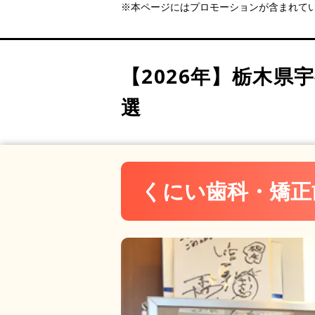
医療法人ほりえ会 宇都宮
※本ページにはプロモーションが含まれて
かすや歯科・矯正歯科医院
坪山矯正歯科医院
りょう矯正歯科クリニック
【2026年】
栃木県宇
宇都宮矯正歯科
選
ゆざわや歯科クリニック
おおつか歯科クリニック
長谷川みらい歯科・矯正歯
つぶら矯正歯科クリニック
くにい歯科・矯正