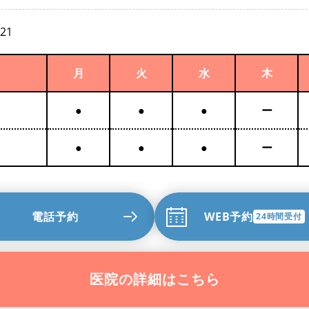
921
月
火
水
木
●
●
●
ー
●
●
●
ー
電話予約
WEB予約
24時間受付
医院の詳細はこちら