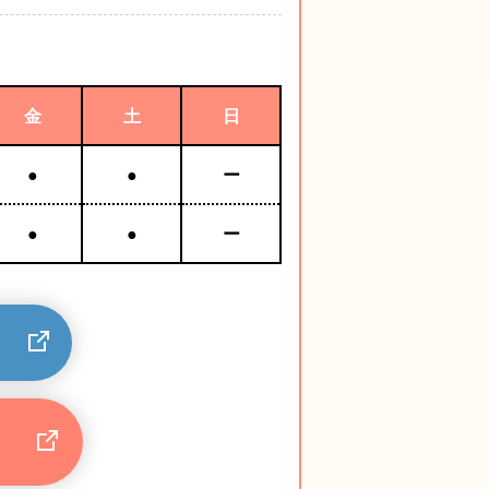
金
土
日
●
●
ー
●
●
ー