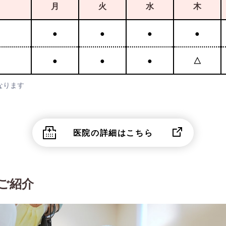
月
火
水
木
●
●
●
●
●
●
●
△
となります
医院の詳細はこちら
ご紹介