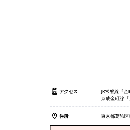
アクセス
JR常磐線『
京成金町線『
住所
東京都葛飾区東