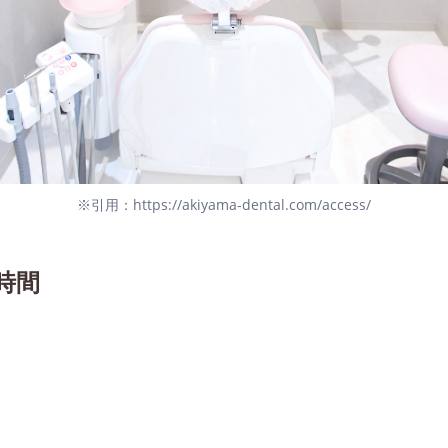
※引用：https://akiyama-dental.com/access/
時間