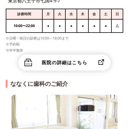
東京都八王子市七国4-9-7
診療時間
月
火
水
木
金
土
日
10:00
〜
22:00
●
●
●
●
●
●
△
※日曜・祝日の診療は10:00～18:00まで
※予約制
※年中無休
医院の詳細はこちら
ななくに歯科のご紹介