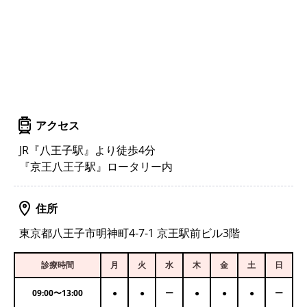
アクセス
JR『八王子駅』より徒歩4分
『京王八王子駅』ロータリー内
住所
東京都八王子市明神町4-7-1 京王駅前ビル3階
診療時間
月
火
水
木
金
土
日
09:00
〜
13:00
●
●
ー
●
●
●
ー