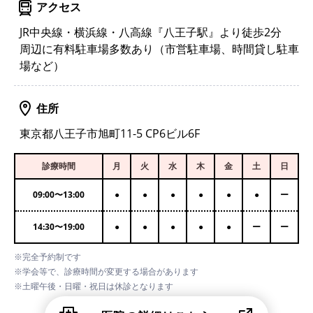
アクセス
JR中央線・横浜線・八高線『八王子駅』より徒歩2分
周辺に有料駐車場多数あり（市営駐車場、時間貸し駐車
場など）
住所
東京都八王子市旭町11-5 CP6ビル6F
診療時間
月
火
水
木
金
土
日
09:00
〜
13:00
●
●
●
●
●
●
ー
14:30
〜
19:00
●
●
●
●
●
ー
ー
※完全予約制です
※学会等で、診療時間が変更する場合があります
※土曜午後・日曜・祝日は休診となります