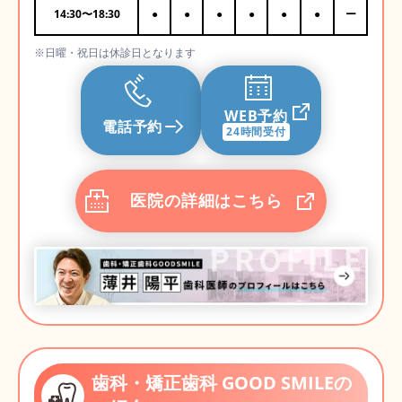
14:30
〜
18:30
●
●
●
●
●
●
ー
※日曜・祝日は休診日となります
WEB予約
電話予約
24時間受付
医院の詳細はこちら
歯科・矯正歯科 GOOD SMILEの