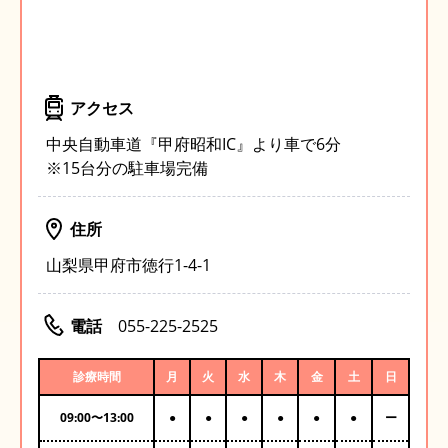
アクセス
中央自動車道『甲府昭和IC』より車で6分
※15台分の駐車場完備
住所
山梨県甲府市徳行1-4-1
電話
055-225-2525
診療時間
月
火
水
木
金
土
日
09:00
〜
13:00
●
●
●
●
●
●
ー