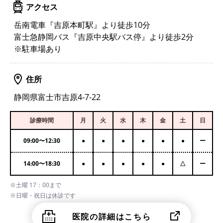
アクセス
岳南電車『吉原本町駅』より徒歩10分
富士急静岡バス『吉原中央駅バス停』より徒歩2分
※駐車場あり
住所
静岡県富士市吉原4-7-22
診療時間
月
火
水
木
金
土
日
09:00
〜
12:30
●
●
●
●
●
●
ー
14:00
〜
18:30
●
●
●
●
●
△
ー
※土曜 17：00まで
※日曜・祝日は休診です
医院の詳細はこちら