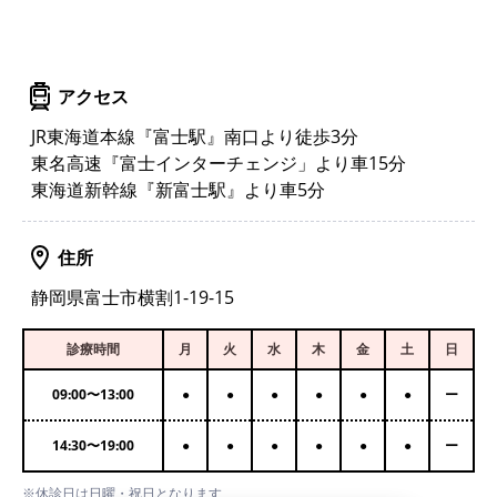
アクセス
JR東海道本線『富士駅』南口より徒歩3分
東名高速『富士インターチェンジ」より車15分
東海道新幹線『新富士駅』より車5分
住所
静岡県富士市横割1-19-15
診療時間
月
火
水
木
金
土
日
09:00
〜
13:00
●
●
●
●
●
●
ー
14:30
〜
19:00
●
●
●
●
●
●
ー
※休診日は日曜・祝日となります