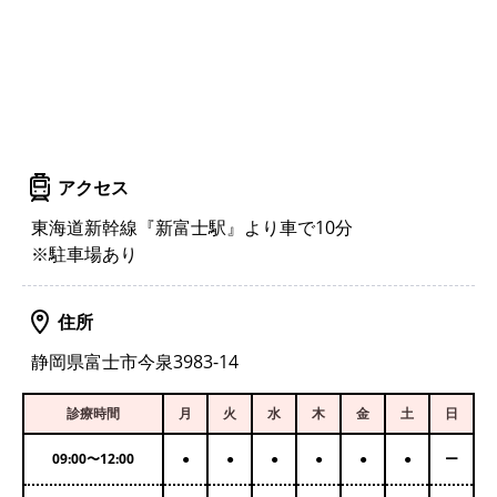
アクセス
東海道新幹線『新富士駅』より車で10分
※駐車場あり
住所
静岡県富士市今泉3983-14
診療時間
月
火
水
木
金
土
日
09:00
〜
12:00
●
●
●
●
●
●
ー