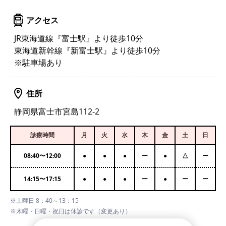
アクセス
JR東海道線『富士駅』より徒歩10分
東海道新幹線『新富士駅』より徒歩10分
※駐車場あり
住所
静岡県富士市宮島112-2
診療時間
月
火
水
木
金
土
日
08:40
〜
12:00
●
●
●
ー
●
△
ー
14:15
〜
17:15
●
●
●
ー
●
ー
ー
※土曜日 8：40～13：15
※木曜・日曜・祝日は休診です（変更あり）