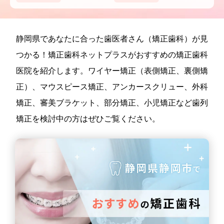
静岡県であなたに合った歯医者さん（矯正歯科）が見
つかる！矯正歯科ネットプラスがおすすめの矯正歯科
医院を紹介します。ワイヤー矯正（表側矯正、裏側矯
正）、マウスピース矯正、アンカースクリュー、外科
矯正、審美ブラケット、部分矯正、小児矯正など歯列
矯正を検討中の方はぜひご覧ください。