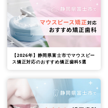
【2026年】
静岡県富士市でマウスピー
ス矯正対応のおすすめ矯正歯科5選