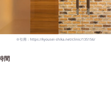
※引用：https://kyousei-shika.net/clinic/135156/
時間