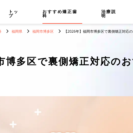
トッ
おすすめ矯正歯
治療説
プ
科
明
科
福岡県
福岡市博多区
【2026年】福岡市博多区で裏側矯正対応
市博多区で裏側矯正対応のお