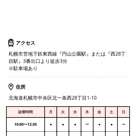
アクセス
札幌市営地下鉄東西線『円山公園駅』または『西28丁
目駅』3番出口より徒歩3分
※駐車場あり
住所
北海道札幌市中央区北一条西28丁目1-10
診療時間
月
火
水
木
金
土
日
10:00
〜
12:30
●
●
●
ー
●
●
ー