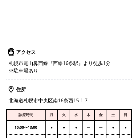
アクセス
札幌市電山鼻西線『西線16条駅』より徒歩1分
※駐車場あり
住所
北海道札幌市中央区南16条西15-1-7
診療時間
月
火
水
木
金
土
日
10:00
〜
13:00
●
●
●
ー
ー
●
●