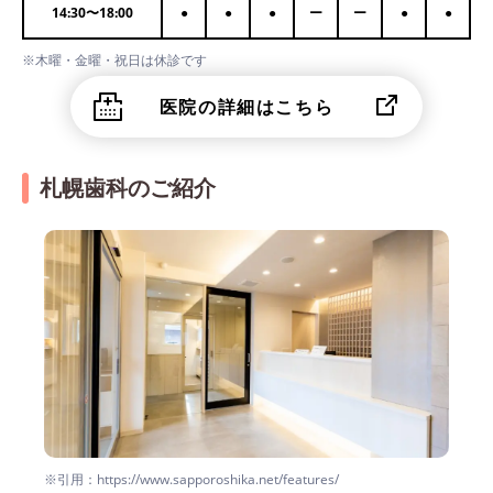
14:30
〜
18:00
●
●
●
ー
ー
●
●
※木曜・金曜・祝日は休診です
医院の詳細はこちら
札幌歯科のご紹介
※引用：https://www.sapporoshika.net/features/