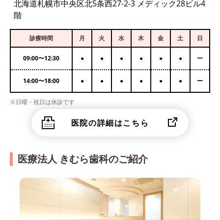
北海道札幌市中央区北5条西27-2-3 メディック28ビル4
階
診療時間
月
火
水
木
金
土
日
09:00
〜
12:30
●
●
●
●
●
●
ー
14:00
〜
18:00
●
●
●
●
●
●
ー
※日曜・祝日は休診です
医院の詳細はこちら
医療法人 きむら歯科のご紹介