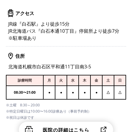
アクセス
JR線『白石駅』より徒歩15分
JR北海道バス『白石本通10丁目』停留所より徒歩7分
※駐車場あり
住所
北海道札幌市白石区平和通11丁目南3-5
診療時間
月
火
水
木
金
土
日
08:30
〜
21:00
●
●
●
●
●
△
△
※土曜 8:30～20:00
※特定日曜日は10:00〜16:00診療あり（事前予約制）
※祝日は休診です
医院の詳細はこちら