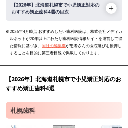
【2026年】
北海道札幌市で小児矯正対応の
おすすめ矯正歯科4選の目次
【2026年】
※2026年4月時点 おすすめしたい歯科医院は、株式会社メディカ
ルネットが20年以上にわたり歯科医院情報サイトを運営して得
札幌歯科
た情報に基づき、
同社の編集部
が患者さんの医院選びを後押し
医療法人 平和通り歯科医院
することを目的に第三者目線で掲載しております。
医療法人 きむら歯科
アヴァンセ矯正歯科表参道
【2026年】
北海道札幌市で小児矯正対応のお
すすめ矯正歯科4選
札幌歯科