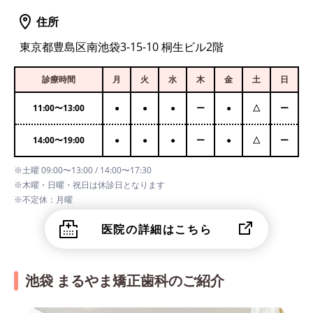
住所
東京都豊島区南池袋3-15-10 桐生ビル2階
診療時間
月
火
水
木
金
土
日
11:00
〜
13:00
●
●
●
ー
●
△
ー
14:00
〜
19:00
●
●
●
ー
●
△
ー
※土曜 09:00〜13:00 / 14:00〜17:30
※木曜・日曜・祝日は休診日となります
※不定休：月曜
医院の詳細はこちら
池袋 まるやま矯正歯科のご紹介