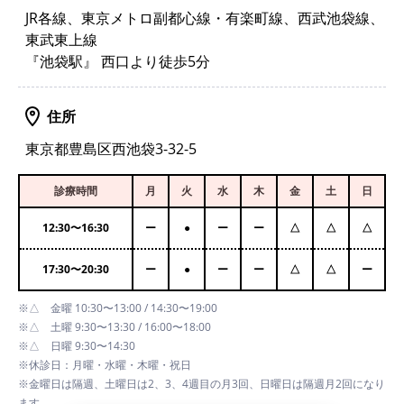
JR各線、東京メトロ副都心線・有楽町線、西武池袋線、
東武東上線
『池袋駅』 西口より徒歩5分
住所
東京都豊島区西池袋3-32-5
診療時間
月
火
水
木
金
土
日
12:30
〜
16:30
ー
●
ー
ー
△
△
△
17:30
〜
20:30
ー
●
ー
ー
△
△
ー
※△ 金曜 10:30〜13:00 / 14:30〜19:00
※△ 土曜 9:30〜13:30 / 16:00〜18:00
※△ 日曜 9:30〜14:30
※休診日：月曜・水曜・木曜・祝日
※金曜日は隔週、土曜日は2、3、4週目の月3回、日曜日は隔週月2回になり
ます。