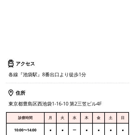
アクセス
各線『池袋駅』8番出口より徒歩1分
住所
東京都豊島区西池袋1-16-10 第2三笠ビル4F
診療時間
月
火
水
木
金
土
日
10:00
〜
14:00
●
●
ー
●
●
●
●