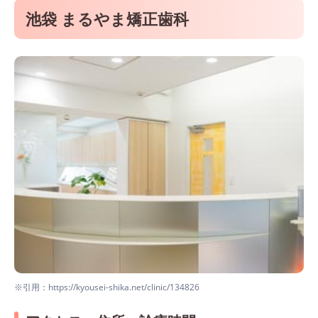
池袋 まるやま矯正歯科
※引用：https://kyousei-shika.net/clinic/134826