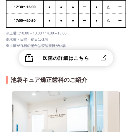
12:30
〜
16:00
●
●
●
ー
●
△
ー
17:00
〜
20:30
●
●
●
ー
●
△
ー
※土曜は10:00～13:00 / 14:00～18:00
※木曜・日曜・祝日は休診
※土曜が祝日の場合は翌診療日が休診
医院の詳細はこちら
池袋キュア矯正歯科のご紹介