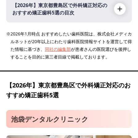
【2026年】
東京都豊島区で外科矯正対応の
おすすめ矯正歯科5選の目次
【2026年】
※2026年1月時点 おすすめしたい歯科医院は、株式会社メディカ
ルネットが20年以上にわたり歯科医院情報サイトを運営して得
池袋デンタルクリニック
た情報に基づき、
同社の編集部
が患者さんの医院選びを後押し
池袋キュア矯正歯科
することを目的に第三者目線で掲載しております。
池袋クリア矯正歯科
池袋 まるやま矯正歯科
尾崎矯正歯科クリニック (医療法人社団 四誓
【2026年】
東京都豊島区で外科矯正対応のお
会)
すすめ矯正歯科5選
池袋デンタルクリニック