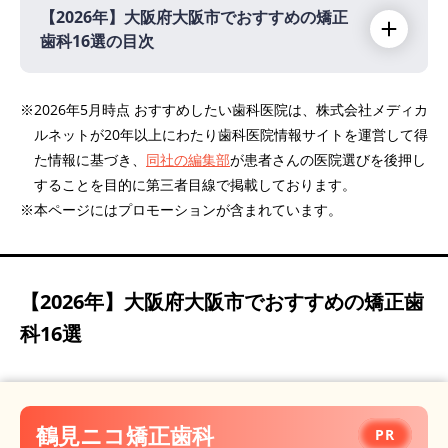
【2026年】
大阪府大阪市でおすすめの矯正
歯科16選の目次
【2026年】
※2026年5月時点 おすすめしたい歯科医院は、株式会社メディカ
ルネットが20年以上にわたり歯科医院情報サイトを運営して得
鶴見ニコ矯正歯科
PR
た情報に基づき、
同社の編集部
が患者さんの医院選びを後押し
キートス矯正予防歯科
PR
することを目的に第三者目線で掲載しております。
アモウデンタルクリニック
PR
※本ページにはプロモーションが含まれています。
Cuore矯正歯科
PR
青山アール矯正歯科・大阪
PR
【2026年】
大阪府大阪市でおすすめの矯正歯
医療法人真摯会 梅田クローバー歯科クリニッ
ク
PR
科16選
うえすぎ歯科クリニック
中津まさデンタルクリニック
医療法人社団アップル歯科クリニック なんば
鶴見ニコ矯正歯科
アップル歯科