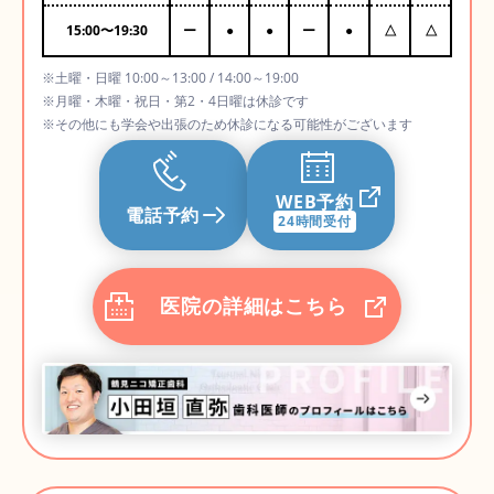
15:00
〜
19:30
ー
●
●
ー
●
△
△
※土曜・日曜 10:00～13:00 / 14:00～19:00
※月曜・木曜・祝日・第2・4日曜は休診です
※その他にも学会や出張のため休診になる可能性がございます
WEB予約
電話予約
24時間受付
医院の詳細はこちら