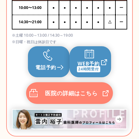
10:00
〜
13:00
●
●
●
●
●
●
ー
14:30
〜
21:00
●
●
●
●
●
△
ー
※土曜 10:00～13:00 / 14:30～19:00
※日曜・祝日は休診日です
WEB予約
電話予約
24時間受付
医院の詳細はこちら