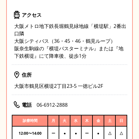
アクセス
大阪メトロ地下鉄長堀鶴見緑地線「横堤駅」2番出
口隣
大阪シティバス（36・45・46・鶴見ループ）
阪奈生駒線の『横堤バスターミナル』または『地
下鉄横堤』にて降車後、徒歩1分
住所
大阪市鶴見区横堤2丁目23-5 一徳ビル2F
電話
06-6912-2888
診療時間
月
火
水
木
金
土
日
12:00
〜
14:00
ー
●
●
ー
●
△
△