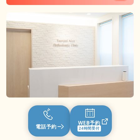
医療法人 雅心会 ホワイトエッセンス 梅田新
道矯正歯科
チームスマイル中島矯正歯科
医療法人徳旺会 長谷川歯科医院
医療法人真摯会 カトレア歯科矯正歯科・美容
クリニック
医療法人青空会足立歯科クリニック
H&S矯正・審美歯科
医療法人 優祉会 大阪デンタルクリニック
WEB予約
電話予約
24時間受付