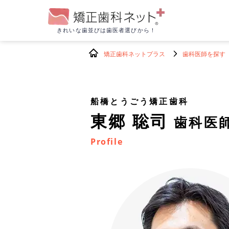
きれいな歯並びは
歯医者選びから！
矯正歯科ネットプラス
歯科医師を探す
船橋とうごう矯正歯科
東郷 聡司
歯科医
Profile