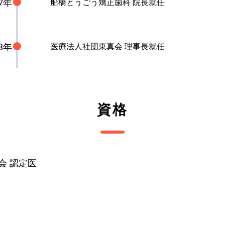
17年
船橋とうごう矯正歯科 院長就任
23年
医療法人社団東真会 理事長就任
資格
会 認定医