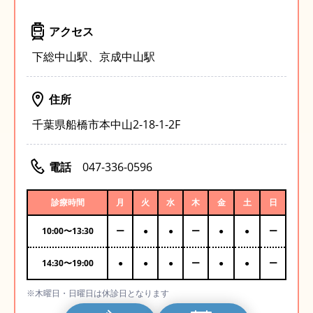
アクセス
下総中山駅、京成中山駅
住所
千葉県船橋市本中山2-18-1-2F
電話
047-336-0596
診療時間
月
火
水
木
金
土
日
10:00
〜
13:30
ー
●
●
ー
●
●
ー
14:30
〜
19:00
●
●
●
ー
●
●
ー
※木曜日・日曜日は休診日となります