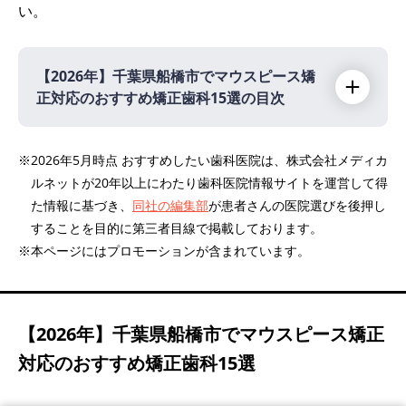
い。
【2026年】
千葉県船橋市でマウスピース矯
正対応のおすすめ矯正歯科15選の目次
【2026年】
※2026年5月時点 おすすめしたい歯科医院は、株式会社メディカ
ルネットが20年以上にわたり歯科医院情報サイトを運営して得
船橋とうごう矯正歯科
PR
た情報に基づき、
同社の編集部
が患者さんの医院選びを後押し
ふかや矯正歯科
PR
することを目的に第三者目線で掲載しております。
小貫歯科医院
PR
※本ページにはプロモーションが含まれています。
きたならエキ歯科
東葉デンタルオフィス・船橋こどもおとな矯
正歯科・訪問歯科
【2026年】
千葉県船橋市でマウスピース矯正
ビバ歯科・矯正小児歯科
対応のおすすめ矯正歯科15選
スマイルデンタルクリニック矯正・小児歯科