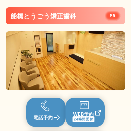
医療法人社団双野会すずき歯科クリニック
船橋もりやま歯科・矯正歯科
船橋とうごう矯正歯科
医療法人社団S.H.M.K. 船橋総合歯科・矯正歯
科
みさきエキ歯科
つかだ歯科医院
船橋リボン歯科・矯正歯科
船橋森谷歯科クリニック
ふなばしキッズデンタル
WEB予約
電話予約
24時間受付