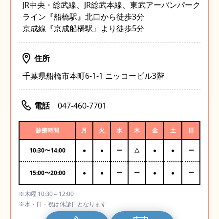
JR中央・総武線、JR総武本線、東武アーバンパーク
ライン『船橋駅』北口から徒歩3分
京成線『京成船橋駅』より徒歩5分
住所
千葉県船橋市本町6-1-1 ニッコービル3階
電話
047-460-7701
診療時間
月
火
水
木
金
土
日
10:30
〜
14:00
●
●
ー
△
●
●
ー
15:00
〜
20:00
●
●
ー
ー
●
●
ー
※木曜 10:30～12:00
※水・日・祝は休診日となります