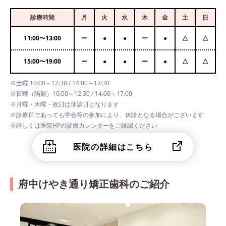
診療時間
月
火
水
木
金
土
日
11:00
〜
13:00
ー
●
●
ー
●
△
△
15:00
〜
19:00
ー
●
●
ー
●
△
△
※土曜 10:00～12:30 / 14:00～17:30
※日曜（隔週）10:00～12:30 / 14:00～17:00
※月曜・木曜・祝日は休診日となります
※診療日であっても学会等の参加により、休診となる場合がございます
※詳しくは医院HPの診療カレンダーをご確認ください
医院の詳細はこちら
府中けやき通り矯正歯科のご紹介