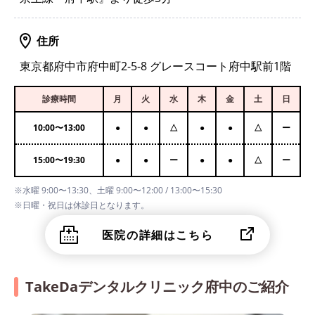
住所
東京都府中市府中町2-5-8 グレースコート府中駅前1階
診療時間
月
火
水
木
金
土
日
10:00
〜
13:00
●
●
△
●
●
△
ー
15:00
〜
19:30
●
●
ー
●
●
△
ー
※水曜 9:00〜13:30、土曜 9:00〜12:00 / 13:00〜15:30
※日曜・祝日は休診日となります。
医院の詳細はこちら
TakeDaデンタルクリニック府中のご紹介