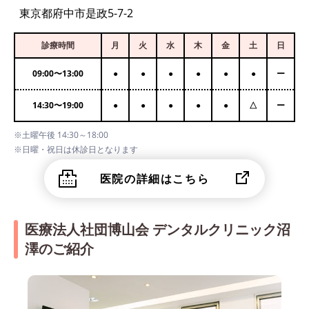
東京都府中市是政5-7-2
診療時間
月
火
水
木
金
土
日
09:00
〜
13:00
●
●
●
●
●
●
ー
14:30
〜
19:00
●
●
●
●
●
△
ー
※土曜午後 14:30～18:00
※日曜・祝日は休診日となります
医院の詳細はこちら
医療法人社団博山会 デンタルクリニック沼
澤のご紹介