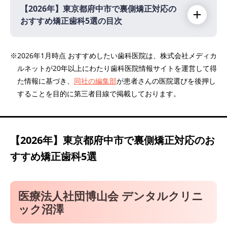
【2026年】
東京都府中市で裏側矯正対応の
おすすめ矯正歯科5選の目次
【2026年】
※2026年1月時点 おすすめしたい歯科医院は、株式会社メディカ
ルネットが20年以上にわたり歯科医院情報サイトを運営して得
医療法人社団博山会 デンタルクリニック沼澤
た情報に基づき、
同社の編集部
が患者さんの医院選びを後押し
府中けやき通り矯正歯科
することを目的に第三者目線で掲載しております。
アルファ矯正歯科
TakeDaデンタルクリニック府中
つくしの歯科
【2026年】
東京都府中市で裏側矯正対応のお
すすめ矯正歯科5選
医療法人社団博山会 デンタルクリニ
ック沼澤