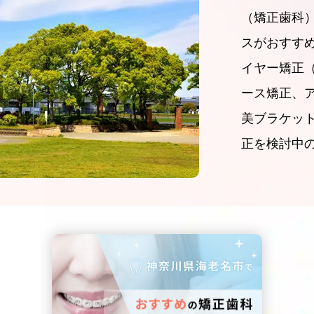
（矯正歯科
スがおすす
イヤー矯正
ース矯正、
美ブラケッ
正を検討中