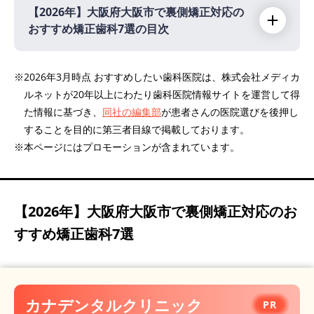
【2026年】
大阪府大阪市で裏側矯正対応の
おすすめ矯正歯科7選の目次
【2026年】
※2026年3月時点 おすすめしたい歯科医院は、株式会社メディカ
ルネットが20年以上にわたり歯科医院情報サイトを運営して得
カナデンタルクリニック
PR
た情報に基づき、
同社の編集部
が患者さんの医院選びを後押し
医療法人梅田リンガル 矯正歯科医院大阪オル
することを目的に第三者目線で掲載しております。
ソ
PR
※本ページにはプロモーションが含まれています。
チームスマイル中島矯正歯科
アモウデンタルクリニック
医療法人真摯会 カトレア歯科矯正歯科・美容
【2026年】
大阪府大阪市で裏側矯正対応のお
クリニック
すすめ矯正歯科7選
キートス矯正予防歯科
H&S矯正・審美歯科
カナデンタルクリニック