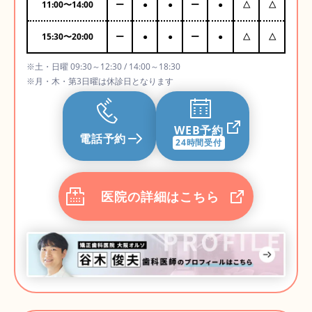
11:00
〜
14:00
ー
●
●
ー
●
△
△
15:30
〜
20:00
ー
●
●
ー
●
△
△
※土・日曜 09:30～12:30 / 14:00～18:30
※月・木・第3日曜は休診日となります
WEB予約
電話予約
24時間受付
医院の詳細はこちら