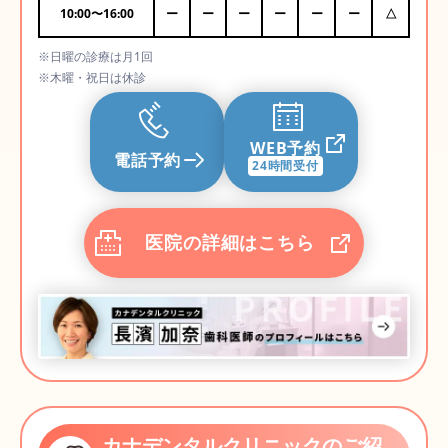
10:00
〜
16:00
ー
ー
ー
ー
ー
ー
△
※日曜の診療は月1回
※木曜・祝日は休診
WEB予約
電話予約
24時間受付
医院の詳細はこちら
カナデンタルクリニックのご紹