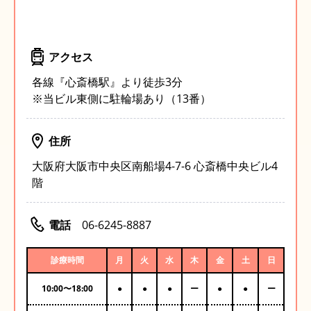
アクセス
各線『心斎橋駅』より徒歩3分
※当ビル東側に駐輪場あり（13番）
住所
大阪府大阪市中央区南船場4-7-6 心斎橋中央ビル4
階
電話
06-6245-8887
診療時間
月
火
水
木
金
土
日
10:00
〜
18:00
●
●
●
ー
●
●
ー