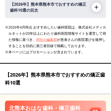
【2026年】
熊本県熊本市でおすすめの矯正
歯科10選の目次
【2026年】
※2026年4月時点 おすすめしたい歯科医院は、株式会社メディカ
ルネットが20年以上にわたり歯科医院情報サイトを運営して得
北熊本おはな歯科・矯正歯科クリニック
PR
た情報に基づき、
同社の編集部
が患者さんの医院選びを後押し
熊本サニースマイル矯正歯科
することを目的に第三者目線で掲載しております。
くらた歯科クリニック
※本ページにはプロモーションが含まれています。
医療法人団CLEAR SMAILE クリア総合歯科ク
リニック
分山矯正歯科クリニック
【2026年】
熊本県熊本市でおすすめの矯正歯
医療法人デンタル・アート サクラデンタル
科10選
クリニック
できた矯正歯科
こうの矯正歯科クリニック
北熊本おはな歯科・矯正歯科
医療法人社団谷口会 歯科ホワイトピアノ