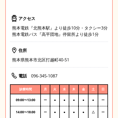
アクセス
熊本電鉄『北熊本駅』より徒歩10分・タクシー3分
熊本電鉄バス『高平団地』停留所より徒歩1分
住所
熊本県熊本市北区打越町40-51
電話
096-345-1087
診療時間
月
火
水
木
金
土
日
09:00
〜
13:00
ー
●
●
●
●
●
ー
14:00
〜
18:00
ー
●
●
●
●
△
ー