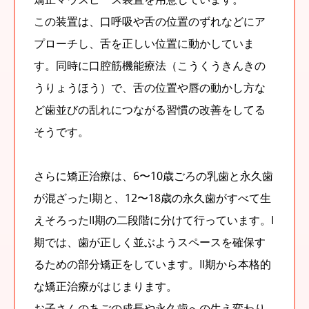
この装置は、口呼吸や舌の位置のずれなどにア
プローチし、舌を正しい位置に動かしていま
す。同時に口腔筋機能療法（こうくうきんきの
うりょうほう）で、舌の位置や唇の動かし方な
ど歯並びの乱れにつながる習慣の改善をしてる
そうです。
さらに矯正治療は、6〜10歳ごろの乳歯と永久歯
が混ざったI期と、12〜18歳の永久歯がすべて生
えそろったII期の二段階に分けて行っています。I
期では、歯が正しく並ぶようスペースを確保す
るための部分矯正をしています。II期から本格的
な矯正治療がはじまります。
お子さんのあごの成長や永久歯への生え変わり