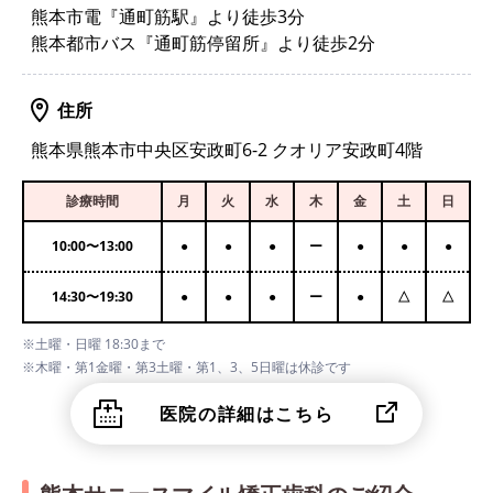
熊本市電『通町筋駅』より徒歩3分
熊本都市バス『通町筋停留所』より徒歩2分
住所
熊本県熊本市中央区安政町6-2 クオリア安政町4階
診療時間
月
火
水
木
金
土
日
10:00
〜
13:00
●
●
●
ー
●
●
●
14:30
〜
19:30
●
●
●
ー
●
△
△
※土曜・日曜 18:30まで
※木曜・第1金曜・第3土曜・第1、3、5日曜は休診です
医院の詳細はこちら