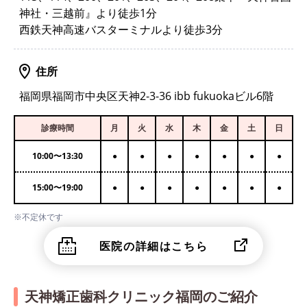
神社・三越前』より徒歩1分
西鉄天神高速バスターミナルより徒歩3分
住所
福岡県福岡市中央区天神2-3-36 ibb fukuokaビル6階
診療時間
月
火
水
木
金
土
日
10:00
〜
13:30
●
●
●
●
●
●
●
15:00
〜
19:00
●
●
●
●
●
●
●
※不定休です
医院の詳細はこちら
天神矯正歯科クリニック福岡のご紹介