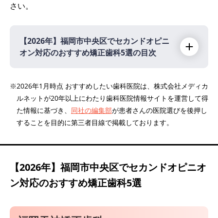
さい。
【2026年】
福岡市中央区でセカンドオピニ
オン対応のおすすめ矯正歯科5選の目次
【2026年】
※2026年1月時点 おすすめしたい歯科医院は、株式会社メディカ
ルネットが20年以上にわたり歯科医院情報サイトを運営して得
福岡天神矯正歯科
た情報に基づき、
同社の編集部
が患者さんの医院選びを後押し
天神矯正歯科クリニック福岡
することを目的に第三者目線で掲載しております。
天神南矯正診療歯科
天神キュア矯正歯科
福岡天神リボン歯科・矯正歯科
【2026年】
福岡市中央区でセカンドオピニオ
ン対応のおすすめ矯正歯科5選