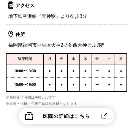
アクセス
地下鉄空港線『天神駅』より徒歩3分
住所
福岡県福岡市中央区天神2-7-8 西天神ビル7階
診療時間
月
火
水
木
金
土
日
10:00
〜
13:30
●
●
●
●
ー
●
●
15:00
〜
19:00
●
●
●
●
ー
●
●
※最終受付時間は午後6:30です
※金曜・祝日・年末年始は休診日となります
医院の詳細はこちら