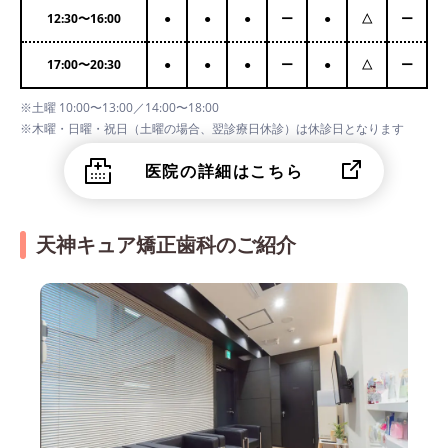
12:30
〜
16:00
●
●
●
ー
●
△
ー
17:00
〜
20:30
●
●
●
ー
●
△
ー
※土曜 10:00〜13:00／14:00〜18:00
※木曜・日曜・祝日（土曜の場合、翌診療日休診）は休診日となります
医院の詳細はこちら
天神キュア矯正歯科のご紹介