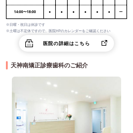
14:00
〜
18:00
●
●
●
●
●
●
ー
※日曜・祝日は休診です
※土曜は不定休ですので、医院HPのカレンダーをご確認ください
医院の詳細はこちら
天神南矯正診療歯科のご紹介