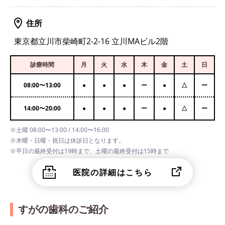
住所
東京都立川市柴崎町2-2-16 立川MAビル2階
診療時間
月
火
水
木
金
土
日
08:00
〜
13:00
●
●
●
ー
●
△
ー
14:00
〜
20:00
●
●
●
ー
●
△
ー
※土曜 08:00〜13:00 / 14:00〜16:00
※木曜・日曜・祝日は休診日となります。
※平日の最終受付は19時まで、土曜の最終受付は15時まで
医院の詳細はこちら
すがの歯科のご紹介