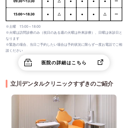
09:30
〜
13:30
●
△
●
●
●
●
ー
15:00
〜
18:30
●
△
●
●
●
△
ー
※土曜 15:00～18:00
※火曜は訪問診療のみ（祝日のある週の火曜は外来診療）、日曜は休診日と
なります
※緊急の場合、当日ご予約したい場合は予約状況に限らず一度お電話でご相
談ください
医院の詳細はこちら
立川デンタルクリニックすずきのご紹介