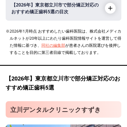
【2026年】
東京都立川市で部分矯正対応の
おすすめ矯正歯科5選の目次
【2026年】
※2026年1月時点 おすすめしたい歯科医院は、株式会社メディカ
ルネットが20年以上にわたり歯科医院情報サイトを運営して得
立川デンタルクリニックすずき
た情報に基づき、
同社の編集部
が患者さんの医院選びを後押し
立川矯正歯科
することを目的に第三者目線で掲載しております。
立川駅前にいむら歯科医院
すがの歯科
医療法人社団 大倖 タケル・デンタルクリニ
【2026年】
東京都立川市で部分矯正対応のお
ック
すすめ矯正歯科5選
立川デンタルクリニックすずき