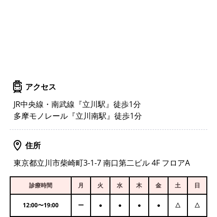
アクセス
JR中央線・南武線『立川駅』徒歩1分
多摩モノレール『立川南駅』徒歩1分
住所
東京都⽴川市柴崎町3-1-7 南⼝第⼆ビル 4F フロアA
診療時間
月
火
水
木
金
土
日
12:00
〜
19:00
ー
●
●
●
●
△
△