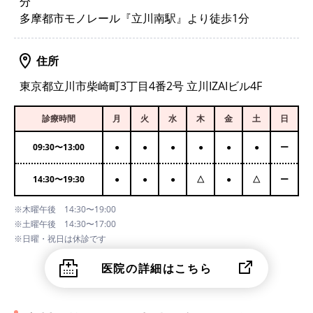
分
多摩都市モノレール『立川南駅』より徒歩1分
住所
東京都立川市柴崎町3丁目4番2号 立川IZAIビル4F
診療時間
月
火
水
木
金
土
日
09:30
〜
13:00
●
●
●
●
●
●
ー
14:30
〜
19:30
●
●
●
△
●
△
ー
※木曜午後 14:30〜19:00
※土曜午後 14:30〜17:00
※日曜・祝日は休診です
医院の詳細はこちら