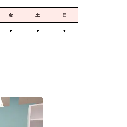
金
土
日
●
●
●