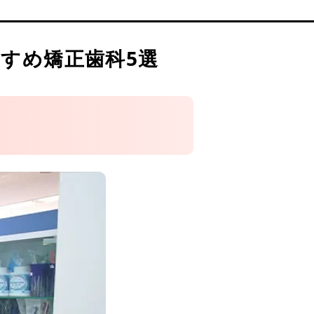
すめ矯正歯科5選