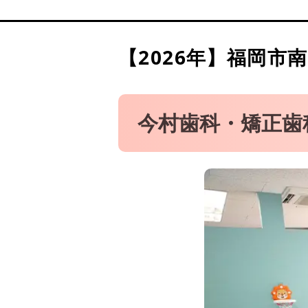
パセオ野間大池歯科
くらたに矯正歯科
モトキデンタルクリニック
【2026年】
福岡市南
ひろた哲哉歯科
今村歯科・矯正歯