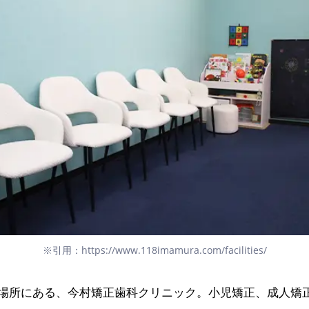
※引用：https://www.118imamura.com/facilities/
場所にある、今村矯正歯科クリニック。小児矯正、成人矯