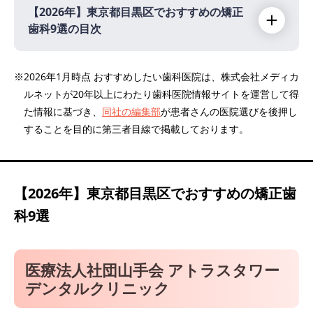
【2026年】
東京都目黒区でおすすめの矯正
歯科9選の目次
【2026年】
※2026年1月時点 おすすめしたい歯科医院は、株式会社メディカ
ルネットが20年以上にわたり歯科医院情報サイトを運営して得
医療法人社団山手会 アトラスタワーデンタル
た情報に基づき、
同社の編集部
が患者さんの医院選びを後押し
クリニック
することを目的に第三者目線で掲載しております。
もんでん歯科クリニック
浜中デンタルクリニック
祐天寺歯科
【2026年】
東京都目黒区でおすすめの矯正歯
諸星矯正歯科自由が丘
科9選
自由が丘シーズ歯科・矯正歯科
キッズデンタル
医療法人社団山手会 アトラスタワー
新井デンタルクリニック
デンタルクリニック
目黒青葉台矯正歯科クリニック