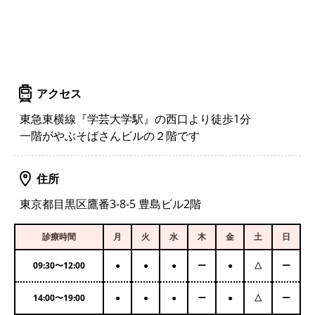
アクセス
東急東横線『学芸大学駅』の西口より徒歩1分
一階がやぶそばさんビルの２階です
住所
東京都目黒区鷹番3-8-5 豊島ビル2階
診療時間
月
火
水
木
金
土
日
09:30
〜
12:00
●
●
●
ー
●
△
ー
14:00
〜
19:00
●
●
●
ー
●
△
ー