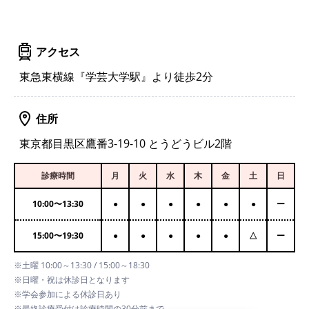
アクセス
東急東横線『学芸大学駅』より徒歩2分
住所
東京都目黒区鷹番3-19-10 とうどうビル2階
診療時間
月
火
水
木
金
土
日
10:00
〜
13:30
●
●
●
●
●
●
ー
15:00
〜
19:30
●
●
●
●
●
△
ー
※土曜 10:00～13:30 / 15:00～18:30
※日曜・祝は休診日となります
※学会参加による休診日あり
※最終診療受付は診療時間の30分前まで