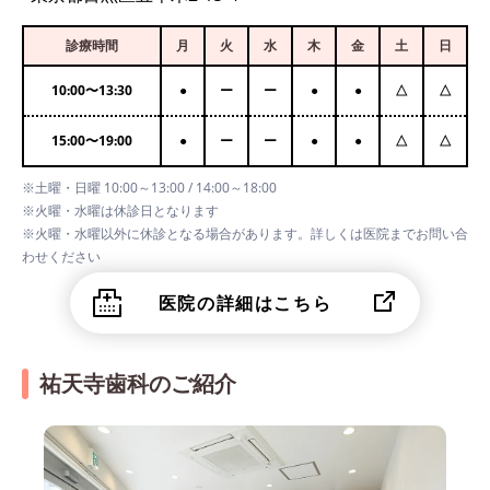
診療時間
月
火
水
木
金
土
日
10:00
〜
13:30
●
ー
ー
●
●
△
△
15:00
〜
19:00
●
ー
ー
●
●
△
△
※土曜・日曜 10:00～13:00 / 14:00～18:00
※火曜・水曜は休診日となります
※火曜・水曜以外に休診となる場合があります。詳しくは医院までお問い合
わせください
医院の詳細はこちら
祐天寺歯科のご紹介