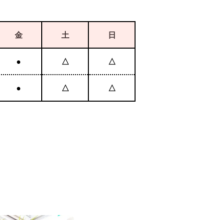
金
土
日
●
△
△
●
△
△