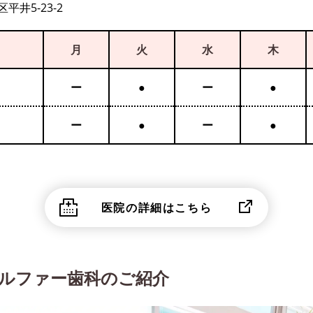
平井5-23-2
月
火
水
木
ー
●
ー
●
ー
●
ー
●
医院の詳細はこちら
アルファー歯科のご紹介