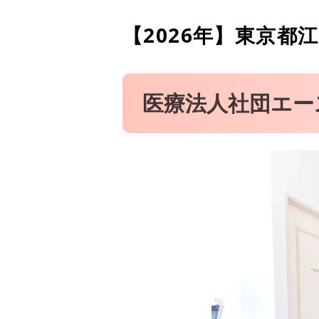
ティーアイ歯科クリニック
【2026年】
東京都江
葛西モア矯正歯科
まさき歯科クリニック
西葛西スマイル歯科クリニ
医療法人社団エー
医療法人社団 ODC 大塚
黒木歯科医院
葛西ジェム矯正歯科