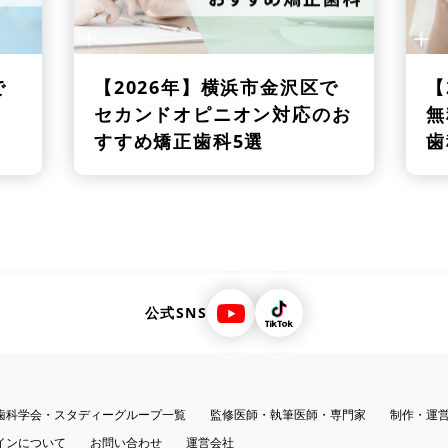
で
【2026年】
横浜市金沢区で
【
セカンドオピニオン対応のお
無
すすめ矯正歯科5選
歯
公式SNS
歯科学会・スタディーグループ一覧
監修医師・執筆医師・専門家
制作・運
インについて
お問い合わせ
運営会社