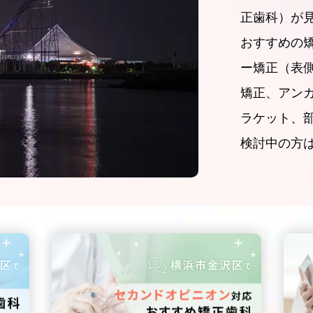
正歯科）が
おすすめの
ー矯正（表
矯正、アン
ラケット、
検討中の方