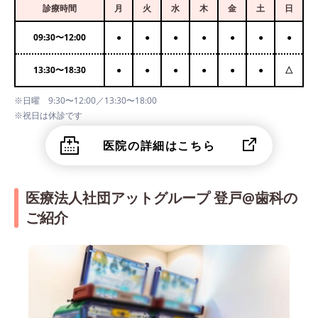
診療時間
月
火
水
木
金
土
日
09:30
〜
12:00
●
●
●
●
●
●
●
13:30
〜
18:30
●
●
●
●
●
●
△
※日曜 9:30〜12:00／13:30〜18:00
※祝日は休診です
医院の詳細はこちら
医療法人社団アットグループ 登戸@歯科の
ご紹介