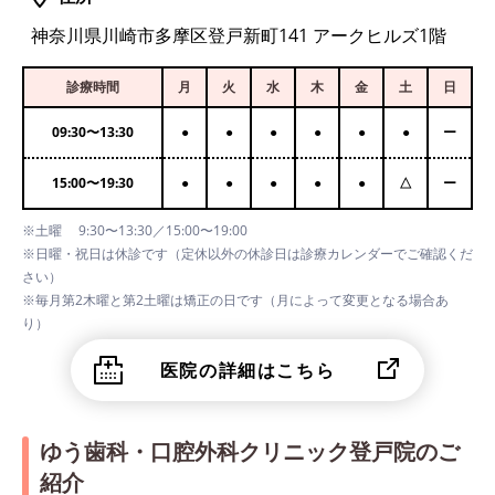
神奈川県川崎市多摩区登戸新町141 アークヒルズ1階
診療時間
月
火
水
木
金
土
日
09:30
〜
13:30
●
●
●
●
●
●
ー
15:00
〜
19:30
●
●
●
●
●
△
ー
※土曜 9:30〜13:30／15:00〜19:00
※日曜・祝日は休診です（定休以外の休診日は診療カレンダーでご確認くだ
さい）
※毎月第2木曜と第2土曜は矯正の日です（月によって変更となる場合あ
り）
医院の詳細はこちら
ゆう歯科・口腔外科クリニック登戸院のご
紹介