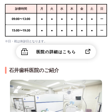
診療時間
月
火
水
木
金
土
日
09:00
〜
13:00
●
●
●
●
●
●
ー
15:00
〜
19:30
●
●
●
●
●
●
ー
※日・祝は休診日となります。
医院の詳細はこちら
石井歯科医院のご紹介