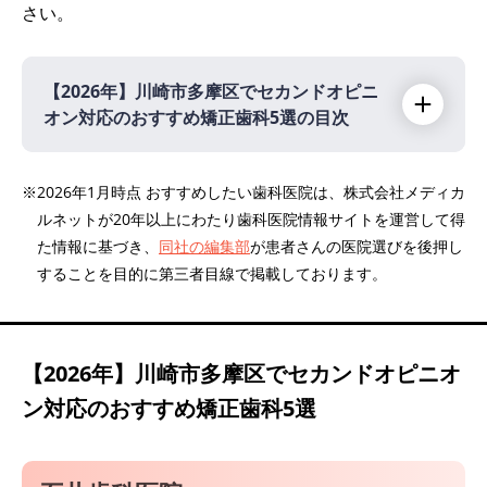
さい。
【2026年】
川崎市多摩区でセカンドオピニ
オン対応のおすすめ矯正歯科5選の目次
【2026年】
※2026年1月時点 おすすめしたい歯科医院は、株式会社メディカ
ルネットが20年以上にわたり歯科医院情報サイトを運営して得
石井歯科医院
た情報に基づき、
同社の編集部
が患者さんの医院選びを後押し
医療法人社団アットグループ 登戸@歯科
することを目的に第三者目線で掲載しております。
ゆう歯科・口腔外科クリニック登戸院
医療法人社団 翔優会 光澤歯科医院
医療法人社団 緑幸会 登戸グリーン歯科・矯
【2026年】
川崎市多摩区でセカンドオピニオ
正歯科
ン対応のおすすめ矯正歯科5選