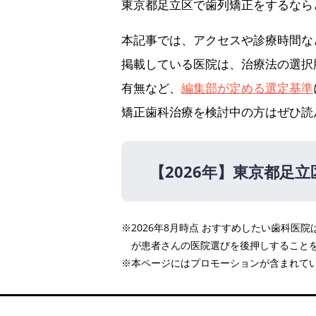
東京都足立区で歯列矯正をするなら
本記事では、アクセスや診療時間な
掲載している医院は、治療法の選択
有無など、
編集部が定める選定基準
矯正歯科治療を検討中の方はぜひ読
【2026年】
東京都足立
【2026年】
※2026年8月時点 おすすめしたい歯科
綾瀬おおるり矯正歯科
PR
が患者さんの医院選びを後押しすること
シンヤ矯正・歯科クリニッ
※本ページにはプロモーションが含まれて
むとう矯正歯科医院
医療法人社団健美会 北千