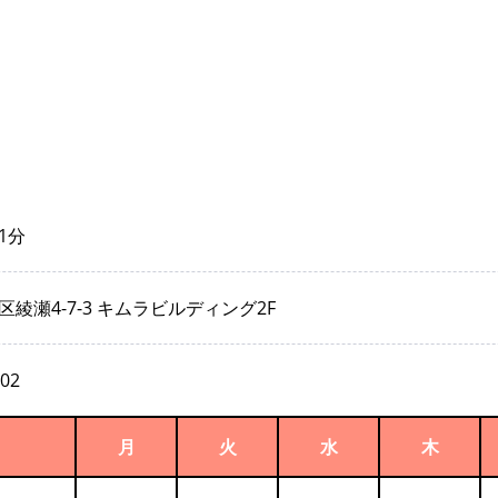
1分
綾瀬4-7-3 キムラビルディング2F
302
月
火
水
木