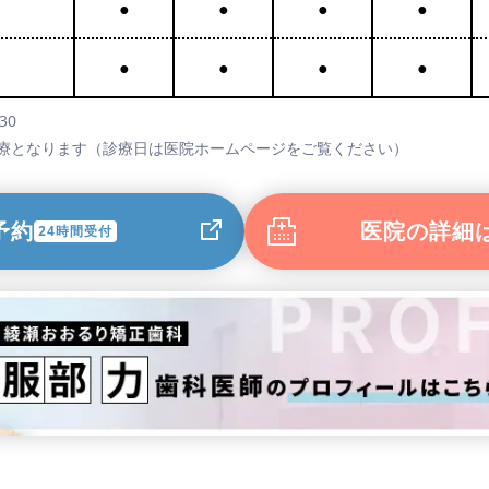
●
●
●
●
●
●
●
●
30
診療となります（診療日は医院ホームページをご覧ください）
予約
医院の詳細
24時間受付