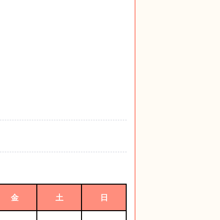
金
土
日