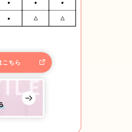
●
●
●
●
△
△
はこちら