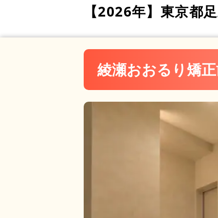
森本矯正歯科
【2026年】
東京都足
綾瀬おおるり矯正