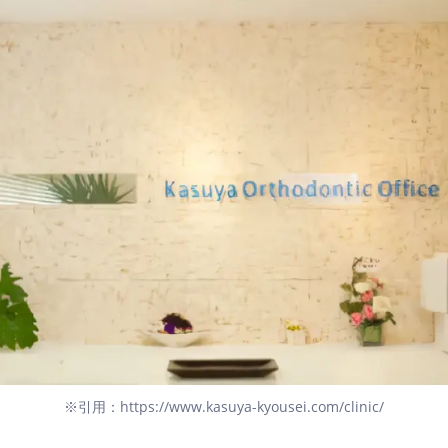
※引用：https://www.kasuya-kyousei.com/clinic/