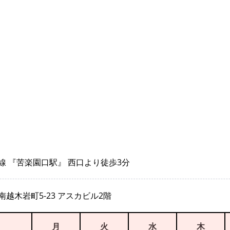
線 『苦楽園口駅』 西口より徒歩3分
越木岩町5-23 アスカビル2階
月
火
水
木