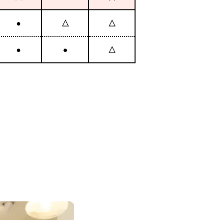
●
△
△
●
●
△