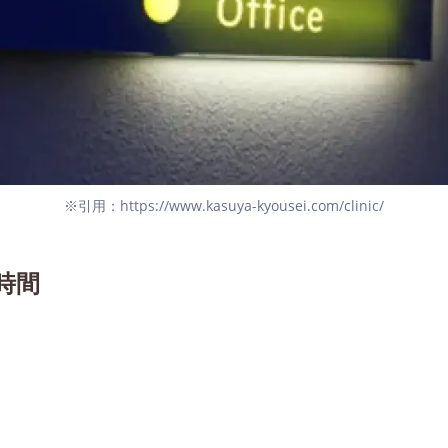
※引用：https://www.kasuya-kyousei.com/clinic/
時間