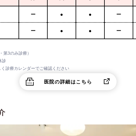
ー
●
●
ー
ー
●
●
ー
（第1・第3のみ診療）
休診
しく診療カレンダーでご確認ください
医院の詳細はこちら
介