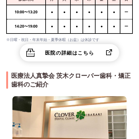
10:00
〜
13:20
●
●
●
●
●
●
ー
14:20
〜
19:00
●
●
●
●
●
●
ー
※日曜・祝日・年末年始・夏季休暇（お盆）は休診です
医院の詳細はこちら
医療法人真摯会 茨木クローバー歯科・矯正
歯科のご紹介