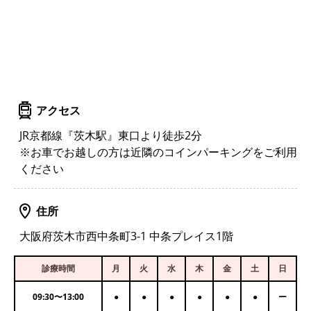
アクセス
JR京都線『茨木駅』東口より徒歩2分
※お車でお越しの方は近隣のコインパーキングをご利用
ください
住所
大阪府茨木市西中条町3-1 中条プレイス1階
診療時間
月
火
水
木
金
土
日
09:30
〜
13:00
●
●
●
●
●
●
ー