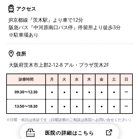
アクセス
JR京都線『茨木駅』より車で12分
阪急バス『中河原南口バス停』停留所より徒歩3分
※駐車場あり
住所
大阪府茨木市上郡2-12-8 アル・プラザ茨木2F
診療時間
月
火
水
木
金
土
日
09:30
〜
12:30
●
●
●
●
●
●
ー
13:50
〜
18:30
●
●
●
●
●
●
ー
※日曜・祝日は休診です（日曜診療のご相談は医院へお問い合せください）
医院の詳細はこちら