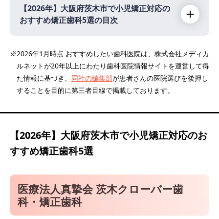
【2026年】
大阪府茨木市で小児矯正対応の
おすすめ矯正歯科5選の目次
【2026年】
※2026年1月時点 おすすめしたい歯科医院は、株式会社メディカ
ルネットが20年以上にわたり歯科医院情報サイトを運営して得
医療法人真摯会 茨木クローバー歯科・矯正歯
た情報に基づき、
同社の編集部
が患者さんの医院選びを後押し
科
することを目的に第三者目線で掲載しております。
新井歯科
医療法人 西尾会 西尾歯科
てらい歯科クリニック
【2026年】
大阪府茨木市で小児矯正対応のお
茨木ひかり歯科クリニック
すすめ矯正歯科5選
医療法人真摯会 茨木クローバー歯
科・矯正歯科