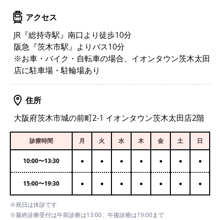
アクセス
JR『総持寺駅』南口より徒歩10分
阪急『茨木市駅』よりバス10分
※お車・バイク・自転車の場合、イオンタウン茨木太田
店に駐車場・駐輪場あり
住所
大阪府茨木市城の前町2-1 イオンタウン茨木太田店2階
診療時間
月
火
水
木
金
土
日
10:00
〜
13:30
●
●
●
●
●
●
●
15:00
〜
19:30
●
●
●
●
●
●
●
※祝日は休診です
※最終診療受付は午前診療は13:00、午後診療は19:00まで