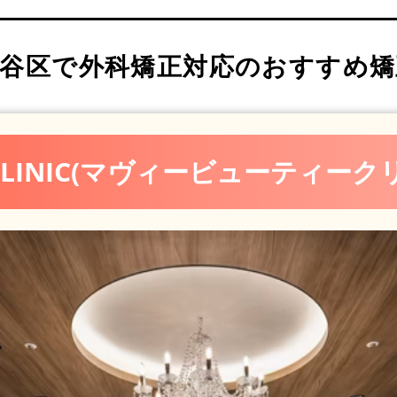
イルコンセプト 渋谷クリニック
社団 四誓会)
谷区で外科矯正対応のおすすめ矯
ーブル歯科・矯正歯科
科
Y CLINIC(マヴィービューティー