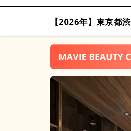
矯正歯科・審美歯科 スマ
原宿外苑矯正歯科 (医療法人
【2026年】
東京都渋
医療法人ルーブル 渋谷ル
表参道しらゆり歯科
初台 はまだ歯科・矯正歯
MAVIE BEAUT