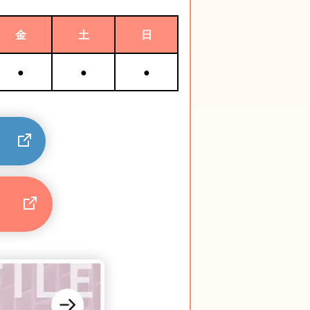
金
土
日
●
●
●