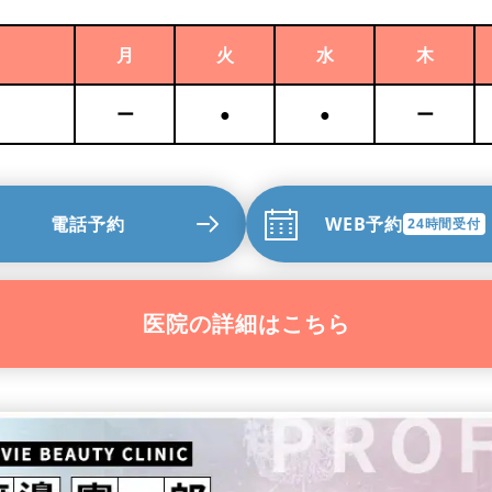
月
火
水
木
ー
●
●
ー
電話予約
WEB予約
24時間受付
医院の詳細はこちら