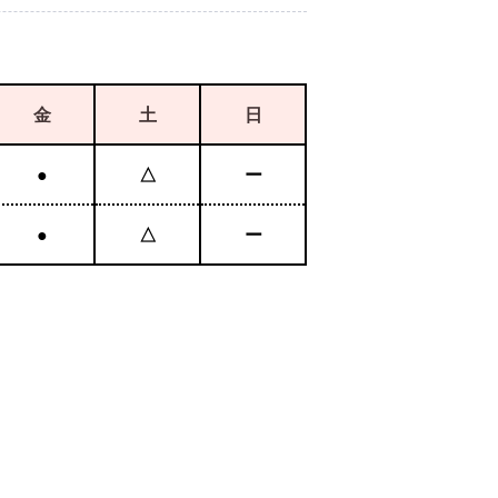
金
土
日
●
△
ー
●
△
ー