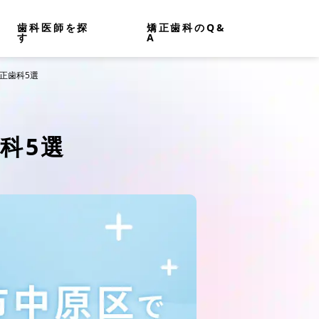
歯科医師を探
矯正歯科のQ&
す
A
正歯科5選
科5選