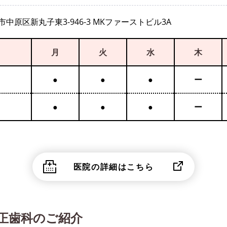
中原区新丸子東3-946-3 МKファーストビル3A
月
火
水
木
●
●
●
ー
●
●
●
ー
医院の詳細はこちら
正歯科のご紹介