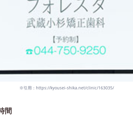
※引用：https://kyousei-shika.net/clinic/163035/
時間