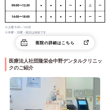
09:00
〜
12:30
●
●
●
ー
●
△
ー
14:00
〜
18:00
●
●
●
ー
●
ー
ー
※土曜 9:00～14:00
※木曜・日曜・祝日は休診です
医院の詳細はこちら
医療法人社団隆栄会中野デンタルクリニッ
クのご紹介