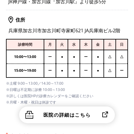
JR神戸線・加古川線『加古川駅』より徒歩5分
住所
兵庫県加古川市加古川町寺家町621 JA兵庫南ビル2階
診療時間
月
火
水
木
金
土
日
10:00
〜
13:00
ー
●
●
ー
●
△
△
15:00
〜
19:00
ー
●
●
ー
●
△
ー
※土曜 9:00～13:00／14:30～17:00
※日曜は不定期に診療 10:00～13:00
※詳しくは医院HPの診療カレンダーをご確認ください
※月曜・木曜・祝日は休診です
医院の詳細はこちら