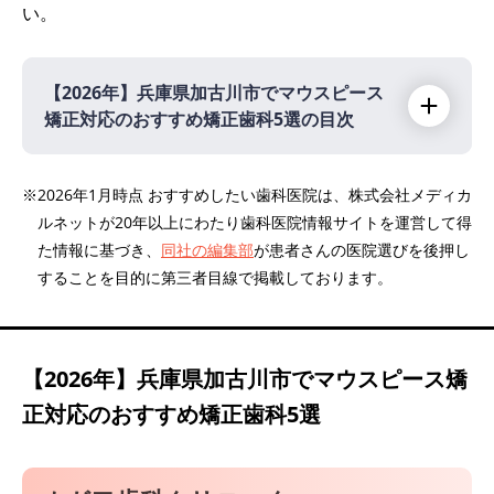
い。
【2026年】
兵庫県加古川市でマウスピース
矯正対応のおすすめ矯正歯科5選の目次
【2026年】
※2026年1月時点 おすすめしたい歯科医院は、株式会社メディカ
ルネットが20年以上にわたり歯科医院情報サイトを運営して得
オガワ歯科クリニック
た情報に基づき、
同社の編集部
が患者さんの医院選びを後押し
医療法人社団隆栄会中野デンタルクリニック
することを目的に第三者目線で掲載しております。
釜谷歯科医院
加古川駅前矯正歯科
多田歯科医院
【2026年】
兵庫県加古川市でマウスピース矯
正対応のおすすめ矯正歯科5選