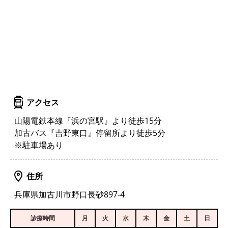
アクセス
山陽電鉄本線『浜の宮駅』より徒歩15分
加古バス『吉野東口』停留所より徒歩5分
※駐車場あり
住所
兵庫県加古川市野口長砂897-4
診療時間
月
火
水
木
金
土
日