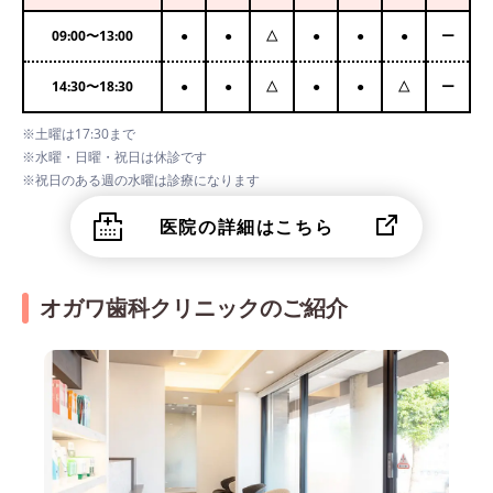
09:00
〜
13:00
●
●
△
●
●
●
ー
14:30
〜
18:30
●
●
△
●
●
△
ー
※土曜は17:30まで
※水曜・日曜・祝日は休診です
※祝日のある週の水曜は診療になります
医院の詳細はこちら
オガワ歯科クリニックのご紹介