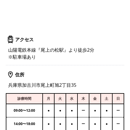
アクセス
山陽電鉄本線『尾上の松駅』より徒歩2分
※駐車場あり
住所
兵庫県加古川市尾上町旭2丁目35
診療時間
月
火
水
木
金
土
日
09:00
〜
12:00
●
●
●
ー
●
●
ー
14:00
〜
18:00
●
●
●
ー
●
●
ー