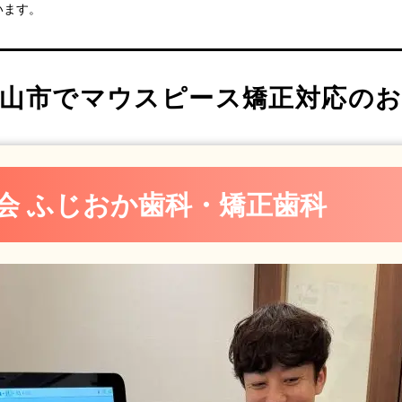
います。
ック
山市でマウスピース矯正対応のお
ック
ク たい矯正歯科
会 ふじおか歯科・矯正歯科
ンデンタルクリニック
TAL CLINIC