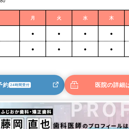
480
月
火
水
木
●
●
●
●
●
●
●
●
予約
医院の詳細
24時間受付