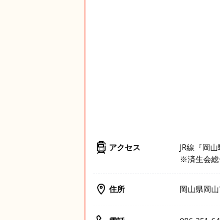
アクセス
JR線『岡
※済生会総
住所
岡山県岡山