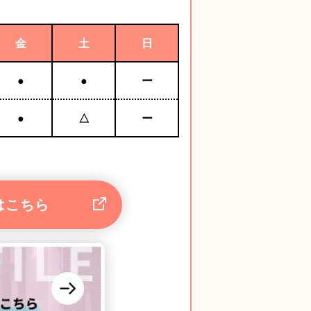
金
土
日
●
●
ー
●
△
ー
はこちら