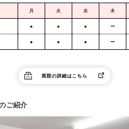
月
火
水
木
●
●
●
ー
●
●
●
ー
医院の詳細はこちら
のご紹介