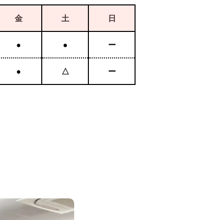
金
土
日
●
●
ー
●
△
ー