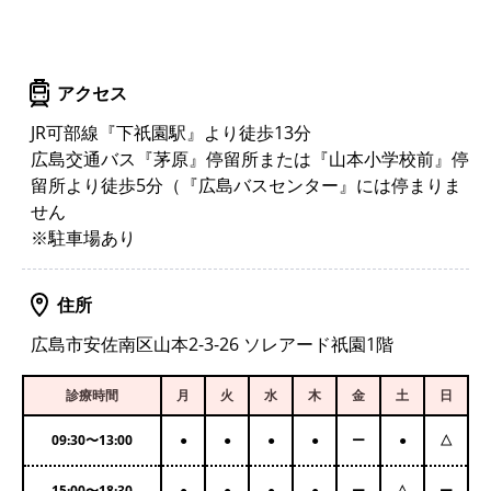
アクセス
JR可部線『下祇園駅』より徒歩13分
広島交通バス『茅原』停留所または『山本小学校前』停
留所より徒歩5分（『広島バスセンター』には停まりま
せん
※駐車場あり
住所
広島市安佐南区山本2-3-26 ソレアード祇園1階
診療時間
月
火
水
木
金
土
日
09:30
〜
13:00
●
●
●
●
ー
●
△
15:00
〜
18:30
●
●
●
●
ー
△
ー