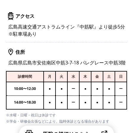
アクセス
広島高速交通アストラムライン『中筋駅』より徒歩5分
※駐車場あり
住所
広島県広島市安佐南区中筋3-7-18 パレグレース中筋3階
診療時間
月
火
水
木
金
土
日
10:00
〜
12:30
●
●
ー
●
●
●
ー
14:00
〜
18:30
●
●
ー
●
●
●
ー
※水曜・日曜・祝日は休診です
※学会・研修会出張などにより、臨時休診となる場合があります