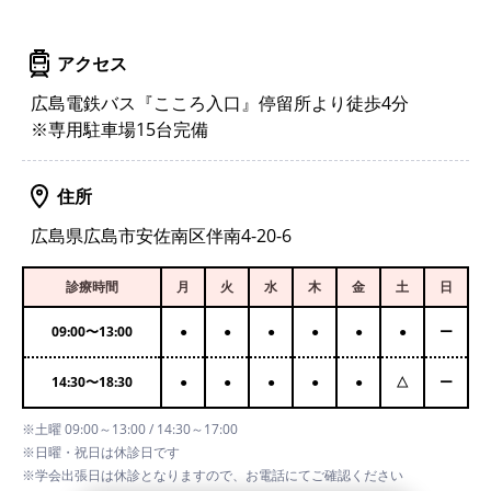
アクセス
広島電鉄バス『こころ入口』停留所より徒歩4分
※専用駐車場15台完備
住所
広島県広島市安佐南区伴南4-20-6
診療時間
月
火
水
木
金
土
日
09:00
〜
13:00
●
●
●
●
●
●
ー
14:30
〜
18:30
●
●
●
●
●
△
ー
※土曜 09:00～13:00 / 14:30～17:00
※日曜・祝日は休診日です
※学会出張日は休診となりますので、お電話にてご確認ください