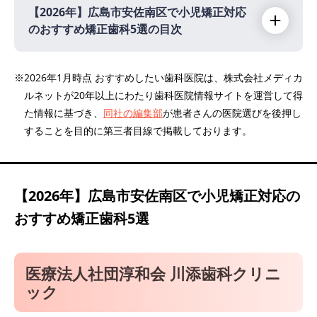
【2026年】
広島市安佐南区で小児矯正対応
のおすすめ矯正歯科5選の目次
【2026年】
※2026年1月時点 おすすめしたい歯科医院は、株式会社メディカ
ルネットが20年以上にわたり歯科医院情報サイトを運営して得
医療法人社団淳和会 川添歯科クリニック
た情報に基づき、
同社の編集部
が患者さんの医院選びを後押し
さくら矯正歯科クリニック
することを目的に第三者目線で掲載しております。
医療法人青心会 こころ歯科クリニック
もりもと矯正歯科
かなで歯科クリニック
【2026年】
広島市安佐南区で小児矯正対応の
おすすめ矯正歯科5選
医療法人社団淳和会 川添歯科クリニ
ック