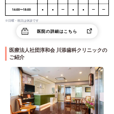
14:00
〜
18:00
●
●
ー
●
●
ー
ー
※日曜・祝日は休診です
医院の詳細はこちら
医療法人社団淳和会 川添歯科クリニックの
ご紹介